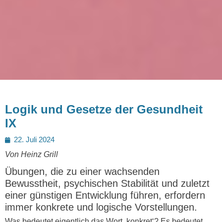
Logik und Gesetze der Gesundheit
IX
Posted
22. Juli 2024
on
Von Heinz Grill
Übungen, die zu einer wachsenden
Bewusstheit, psychischen Stabilität und zuletzt
einer günstigen Entwicklung führen, erfordern
immer konkrete und logische Vorstellungen.
Was bedeutet eigentlich das Wort ‚konkret‘? Es bedeutet