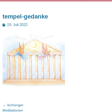
tempel-gedanke
Posted
19. Juli 2022
on
Beitragsnavigation
← Vorheriger
Vorheriger
Meditationen