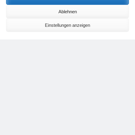
Birgit E.
zu
Setu Bandhasana – Die Brücke als Yogaübung und
Ablehnen
geistiges Bild
Wolfgang Schuster
zu
Spiritualität im Koffer – die Auflösung des
Rätsels
Einstellungen anzeigen
Silvia Meyer
zu
Das Rätsel der Spiritualität
Carola Schnorr
zu
Die Kulthandlung und ihre Metamorphose –
Der Umgekehrte Kultus
Jana
zu
Der Kreislauf des Unlogischen – Wie unlogisches Denken zu
seelischer Enge führt
Irmgard Lindner
zu
Die Kulthandlung und ihre Metamorphose –
Der Umgekehrte Kultus
Philipp Podolski
zu
Die Kulthandlung und ihre Metamorphose –
Der Umgekehrte Kultus
Kategorien
Aktualisierter Beitrag
Allgemein
Asana
Corona
Individuelle Spiritualität
Interview
Jahresausblicke