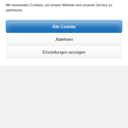
Wir verwenden Cookies, um unsere Website und unseren Service zu
optimieren.
Alle Cookies
Neueste Kommentare
Ablehnen
Birgit E.
zu
Setu Bandhasana – Die Brücke als Yogaübung und
geistiges Bild
Einstellungen anzeigen
Wolfgang Schuster
zu
Spiritualität im Koffer – die Auflösung des
Rätsels
Silvia Meyer
zu
Das Rätsel der Spiritualität
Carola Schnorr
zu
Die Kulthandlung und ihre Metamorphose –
Der Umgekehrte Kultus
Jana
zu
Der Kreislauf des Unlogischen – Wie unlogisches Denken zu
seelischer Enge führt
Irmgard Lindner
zu
Die Kulthandlung und ihre Metamorphose –
Der Umgekehrte Kultus
Philipp Podolski
zu
Die Kulthandlung und ihre Metamorphose –
Der Umgekehrte Kultus
Kategorien