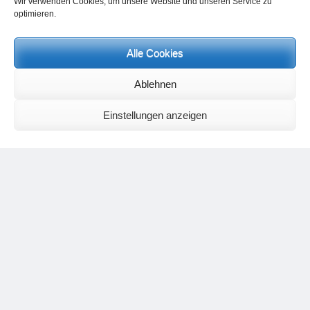
Wir verwenden Cookies, um unsere Website und unseren Service zu
optimieren.
Name, E-Mail-Adresse und Website in diesem Browser für
Alle Cookies
meinen nächsten Kommentar speichern.
Ablehnen
Einstellungen anzeigen
Aktuelles und Termine:
Meditationsbriefe:
Wenn Sie regelmäßig Meditationsbriefe zu zeitaktuellen Themen und
Fragestellungen erhalten wollen, dann bekunden Sie Ihr Interesse bitte
bei folgender E-Mailadresse:
meditationsinhalte@mail.de
Kontaktaufnahme zu Heinz Grill
bitte per E-Mail über
info@heinz-grill.de
Asana-Trainingstage
jeweils im 2er-Modul
12./13.9.2026 und 10./11.10.2026
Nähere Informationen finden Sie demnächst
hier.
Yogafachfortbildungen