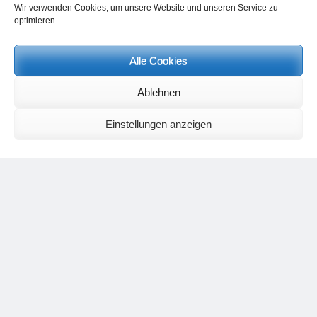
Wir verwenden Cookies, um unsere Website und unseren Service zu
optimieren.
Alle Cookies
Neueste Kommentare
Ablehnen
Birgit E.
zu
Setu Bandhasana – Die Brücke als Yogaübung und
geistiges Bild
Einstellungen anzeigen
Wolfgang Schuster
zu
Spiritualität im Koffer – die Auflösung des
Rätsels
Silvia Meyer
zu
Das Rätsel der Spiritualität
Carola Schnorr
zu
Die Kulthandlung und ihre Metamorphose –
Der Umgekehrte Kultus
Jana
zu
Der Kreislauf des Unlogischen – Wie unlogisches Denken zu
seelischer Enge führt
Irmgard Lindner
zu
Die Kulthandlung und ihre Metamorphose –
Der Umgekehrte Kultus
Philipp Podolski
zu
Die Kulthandlung und ihre Metamorphose –
Der Umgekehrte Kultus
Kategorien