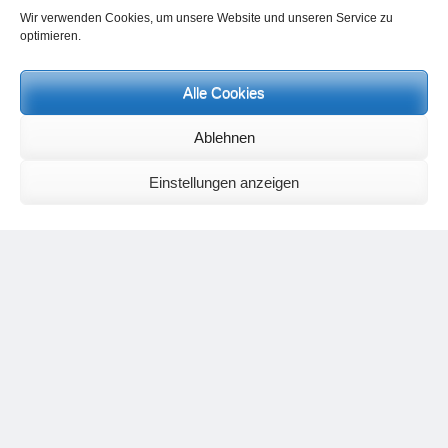
Wir verwenden Cookies, um unsere Website und unseren Service zu
optimieren.
Alle Cookies
Neueste Kommentare
Ablehnen
Birgit E.
zu
Setu Bandhasana – Die Brücke als Yogaübung und
geistiges Bild
Einstellungen anzeigen
Wolfgang Schuster
zu
Spiritualität im Koffer – die Auflösung des
Rätsels
Silvia Meyer
zu
Das Rätsel der Spiritualität
Carola Schnorr
zu
Die Kulthandlung und ihre Metamorphose –
Der Umgekehrte Kultus
Jana
zu
Der Kreislauf des Unlogischen – Wie unlogisches Denken zu
seelischer Enge führt
Irmgard Lindner
zu
Die Kulthandlung und ihre Metamorphose –
Der Umgekehrte Kultus
Philipp Podolski
zu
Die Kulthandlung und ihre Metamorphose –
Der Umgekehrte Kultus
Kategorien