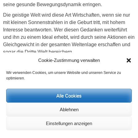
seine gesunde Bewegungsdynamik erringen.
Die geistige Welt wird diese Art Wirtschaften, wenn sie nur
mit kleinen Sonnenstrahlen in die Geburt tritt, mit hohem
Interesse beantworten. Wer diesen Gedanken weiterführt
und ihn zu einem Ideal erhebt, wird durch seine Aktionen ein
Gleichgewicht in der gesamten Weltenlage erschaffen und
sogar die Dritte Welt bereichern.
Cookie-Zustimmung verwalten
Weitere Ausführungen über dieses Thema sollen in
detaillierter Hinsicht im Laufe der kommenden Zeit erfolgen.
Wir verwenden Cookies, um unsere Website und unseren Service zu
optimieren.
Den Artikel als PDF herunterladen
Alle Cookies
Ablehnen
Anmerkungen
Einstellungen anzeigen
Anmerkungen
⇑
1
Jeder Planet repräsentiert bestimmte