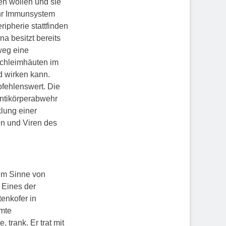
n wollen und sie
ihr Immunsystem
ripherie stattfinden
a besitzt bereits
weg eine
Schleimhäuten im
d wirken kann.
fehlenswert. Die
Antikörperabwehr
lung einer
n und Viren des
im Sinne von
 Eines der
tenkofer in
mte
 trank. Er trat mit