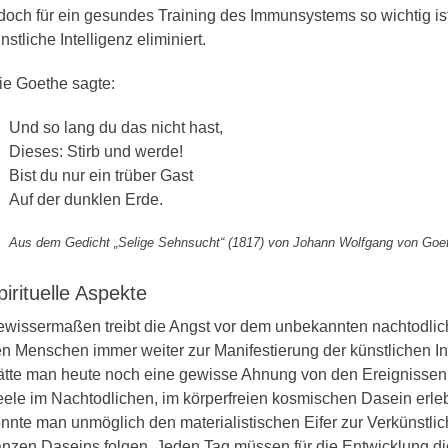
doch für ein gesundes Training des Immunsystems so wichtig ist
nstliche Intelligenz eliminiert.
e Goethe sagte:
Und so lang du das nicht hast,
Dieses: Stirb und werde!
Bist du nur ein trüber Gast
Auf der dunklen Erde.
Aus dem Gedicht „Selige Sehnsucht“ (1817) von Johann Wolfgang von Goe
pirituelle Aspekte
wissermaßen treibt die Angst vor dem unbekannten nachtodli
n Menschen immer weiter zur Manifestierung der künstlichen Int
tte man heute noch eine gewisse Ahnung von den Ereignissen,
ele im Nachtodlichen, im körperfreien kosmischen Dasein erleb
nnte man unmöglich den materialistischen Eifer zur Verkünstli
nzen Daseins folgen. Jeden Tag müssen für die Entwicklung di