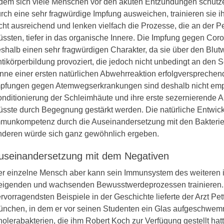
dem sich viele Menschen vor den akuten Entzündungen schütze
rch eine sehr fragwürdige Impfung ausweichen, trainieren sie 
cht ausreichend und lenken vielfach die Prozesse, die an der Pe
ssten, tiefer in das organische Innere. Die Impfung gegen Coron
shalb einen sehr fragwürdigen Charakter, da sie über den Blut
tikörperbildung provoziert, die jedoch nicht unbedingt an den 
nne einer ersten natürlichen Abwehrreaktion erfolgversprechen
pfungen gegen Atemwegserkrankungen sind deshalb nicht emp
nditionierung der Schleimhäute und ihre erste sezernierende 
sste durch Begegnung gestärkt werden. Die natürliche Entwick
munkompetenz durch die Auseinandersetzung mit den Bakterie
deren würde sich ganz gewöhnlich ergeben.
useinandersetzung mit dem Negativen
r einzelne Mensch aber kann sein Immunsystem des weiteren 
eigenden und wachsenden Bewusstwerdeprozessen trainieren.
rvorragendsten Beispiele in der Geschichte lieferte der Arzt Pet
nchen, in dem er vor seinen Studenten ein Glas aufgeschwem
olerabakterien, die ihm Robert Koch zur Verfügung gestellt hatte,