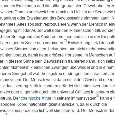
kannten Emotionen und die althergebrachten Gewohnheiten z
wissen Grade zurückweichen, damit ein Licht in der Seele wie i
uanfang oder Erweiterung des Bewusstseins eintreten kann. N
kanntes, Altes soll sich reproduzieren, wenn der Mensch in ein
gegnung mit der Außenwelt oder den Mitmenschen tritt, sondern
ch der Seinsgrund des Anderen eröffnen und sich in der Empath
2)
t der eigenen Seele neu verbinden.
Entwicklung setzt deshal
wisses Sterben von alten, bekannten und nicht mehr notwendi
fühlen voraus, damit neue größere Horizonte im Menschen auf
r in diesem Sinne sein Bewusstsein trainieren kann, sich selbs
chten Moment in kleinlichen Zwängen überwindet und in einem
heren Sinngehalt wahrheitsgetreu eindringen lernt, trainiert am
munsystem. Der Mensch weist dann nicht den Geist und die re
dividualisierung zurück, sondern gründet sich intensiver durch 
nzes oder allgemein durch ein universal Gültiges in seinem e
3)
entrum. Der
chemische Äther
in seinem Immunsystem
kann ei
sondere Koordinationsfähigkeit entwickeln, da er durch die
wusstseinsprozesse lichtvoll stimuliert wird. Der Mensch findet
4)