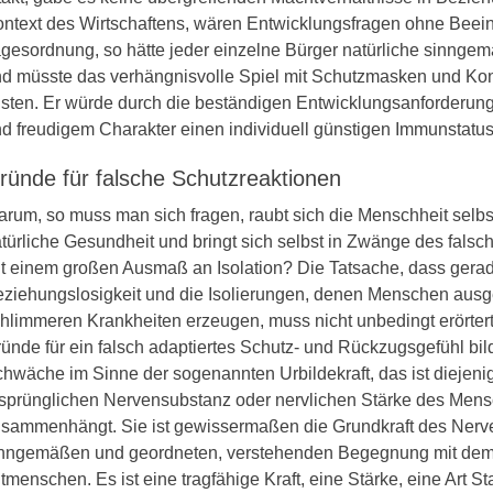
ntext des Wirtschaftens, wären Entwicklungsfragen ohne Beein
gesordnung, so hätte jeder einzelne Bürger natürliche sinng
d müsste das verhängnisvolle Spiel mit Schutzmasken und Kon
isten. Er würde durch die beständigen Entwicklungsanforderung
d freudigem Charakter einen individuell günstigen Immunstatu
ründe für falsche Schutzreaktionen
rum, so muss man sich fragen, raubt sich die Menschheit selbs
türliche Gesundheit und bringt sich selbst in Zwänge des fals
t einem großen Ausmaß an Isolation? Die Tatsache, dass gerad
ziehungslosigkeit und die Isolierungen, denen Menschen ausgel
hlimmeren Krankheiten erzeugen, muss nicht unbedingt erörtert
ünde für ein falsch adaptiertes Schutz- und Rückzugsgefühl bil
hwäche im Sinne der sogenannten Urbildekraft, das ist diejenige
sprünglichen Nervensubstanz oder nervlichen Stärke des Men
sammenhängt. Sie ist gewissermaßen die Grundkraft des Nerv
inngemäßen und geordneten, verstehenden Begegnung mit de
tmenschen. Es ist eine tragfähige Kraft, eine Stärke, eine Art Sta