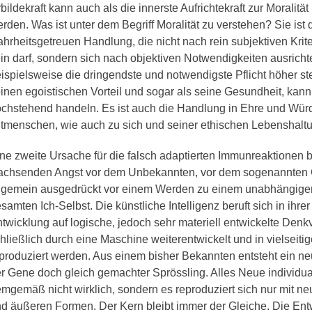
bildekraft kann auch als die innerste Aufrichtekraft zur Moralitä
rden. Was ist unter dem Begriff Moralität zu verstehen? Sie ist d
hrheitsgetreuen Handlung, die nicht nach rein subjektiven Kri
in darf, sondern sich nach objektiven Notwendigkeiten ausricht
ispielsweise die dringendste und notwendigste Pflicht höher st
inen egoistischen Vorteil und sogar als seine Gesundheit, kann
chstehend handeln. Es ist auch die Handlung in Ehre und Wür
tmenschen, wie auch zu sich und seiner ethischen Lebenshalt
ne zweite Ursache für die falsch adaptierten Immunreaktionen b
chsenden Angst vor dem Unbekannten, vor dem sogenannten G
lgemein ausgedrückt vor einem Werden zu einem unabhängigen
samten Ich-Selbst. Die künstliche Intelligenz beruft sich in ihr
twicklung auf logische, jedoch sehr materiell entwickelte Denk
hließlich durch eine Maschine weiterentwickelt und in vielseiti
produziert werden. Aus einem bisher Bekannten entsteht ein ne
r Gene doch gleich gemachter Sprössling. Alles Neue individual
mgemäß nicht wirklich, sondern es reproduziert sich nur mit ne
d äußeren Formen. Der Kern bleibt immer der Gleiche. Die Ent