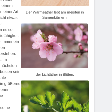
u einem
n einer Art
Der Wärmeäther lebt am meisten in
Samenkörnern,
icht etwas
e
 es soll
iefähigkeit
b immer ein
gen
erstehen.
t im
 nächsten
 besten sein
der Lichtäther in Blüten,
chte
ein größeres
igenen
ne
 seine