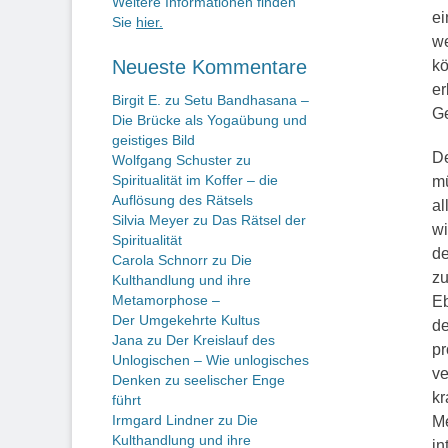
Weitere Informationen finden
ei
Sie
hier.
we
Neueste Kommentare
kö
er
Birgit E.
zu
Setu Bandhasana –
Ge
Die Brücke als Yogaübung und
geistiges Bild
De
Wolfgang Schuster
zu
Spiritualität im Koffer – die
mü
Auflösung des Rätsels
al
Silvia Meyer
zu
Das Rätsel der
wi
Spiritualität
de
Carola Schnorr
zu
Die
zu
Kulthandlung und ihre
Metamorphose –
Eb
Der Umgekehrte Kultus
de
Jana
zu
Der Kreislauf des
pr
Unlogischen – Wie unlogisches
ve
Denken zu seelischer Enge
kr
führt
Irmgard Lindner
zu
Die
Me
Kulthandlung und ihre
in