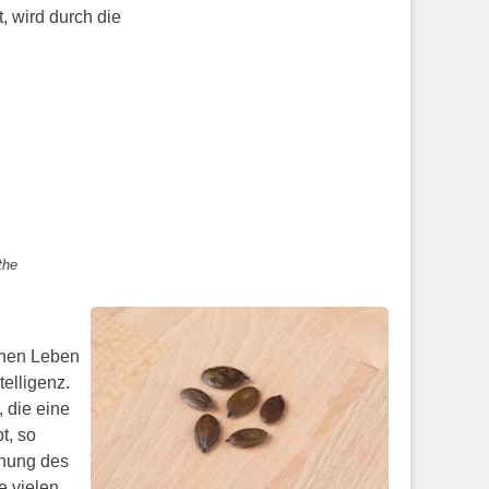
, wird durch die
the
chen Leben
elligenz.
 die eine
t, so
chung des
e vielen