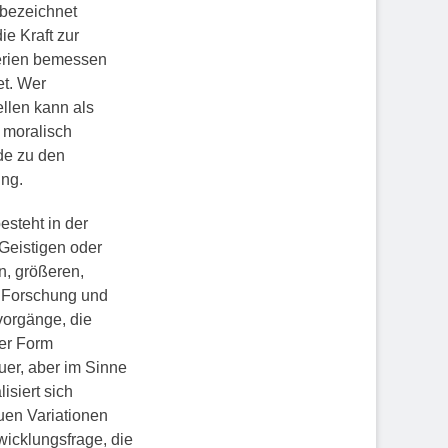
t bezeichnet
ie Kraft zur
terien bemessen
et. Wer
ellen kann als
 moralisch
de zu den
ung.
esteht in der
eistigen oder
, größeren,
er Forschung und
vorgänge, die
ger Form
uer, aber im Sinne
isiert sich
uen Variationen
wicklungsfrage, die