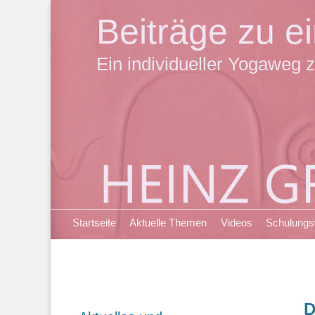
Beiträge zu 
Ein individueller Yogaweg z
Primäres Menü
Zum
Startseite
Aktuelle Themen
Videos
Schulung
Inhalt
springen
D