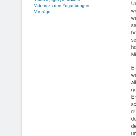
Ur
Videos zu den Yogaübungen
we
Vorträge
wa
se
be
se
ho
Mi
Ei
wa
al
ge
En
sc
re
de
de
un