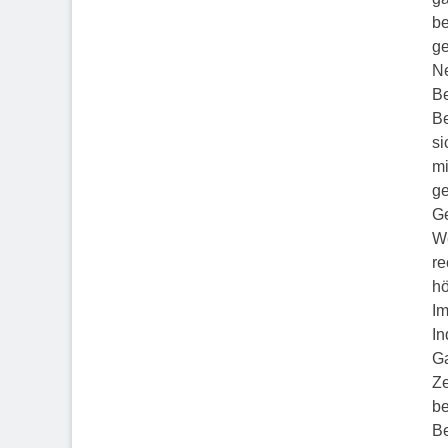
be
ge
Ne
Be
Be
si
mi
ge
Ge
We
re
hö
Im
In
Ga
Z
be
Be