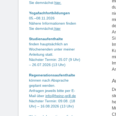
In
Sie demnächst
hier.
du
Yogafachfortbildungen
ni
05.–08.11.2026
mü
Nähere Informationen finden
de
Sie demnächst
hier
An
Si
Studienaufenthalte
finden hauptsächlich an
Im
Wochenenden unter meiner
Ko
Anleitung statt.
mü
Nächster Termin: 25.07 (9 Uhr)
Im
– 26.07.2026 (13 Uhr)
An
Regenerationsaufenthalte
A
können nach Absprache
geplant werden.
De
Anfragen jeweils bitte per E-
st
Mail über
info@heinz-grill.de
Nächster Termin: 09.08. (18
he
Uhr) – 16.08.2026 (13 Uhr)
Mü
Ch