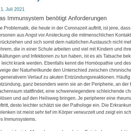
osted
1. Juli 2021
n
as Immunsystem benötigt Anforderungen
e Problematik, die heute in der Coronazeit auftritt, ist jene, das
rsonen aus Angst vor Ansteckung die mitmenschlichen Kontakte
rückziehen und sich somit dem natürlichen Austausch nicht mehr
hrern, die in einer Schule arbeiten und viel mit Kindern und ih
kältungen und Infektionen zu tun haben, ist es als Tatsache bek
 leicht krank werden. Ebenfalls kennt die Homöopathie und des
eige der Naturheilkunde den Unterschied zwischen chronische
generativem Verlauf zu akuten Entzündungsreaktionen. Häufig
tzündung, ganz besonders wenn sie an der Peripherie, an der 
chenraum stattfindet, eine schwerwiegendere schleichende ch
lösen und auf den Heilsweg bringen. Je peripherer eine rheum
ftritt, desto leichter schätzt sie der Pathologe ein. Die Erkrank
lenken ist meist sehr tief im Körper verwurzelt und zeigt ein s
es Immunsystems.