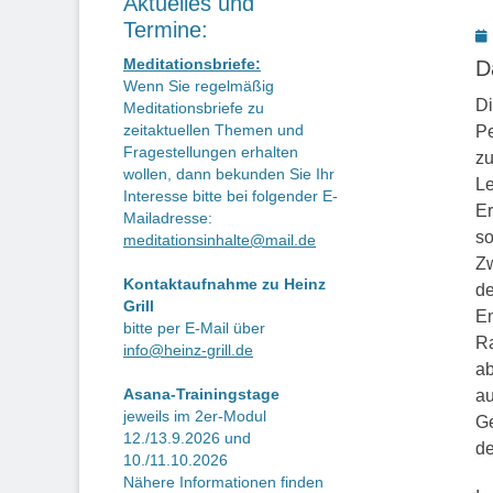
Aktuelles und
Termine:
P
o
Meditationsbriefe:
D
Wenn Sie regelmäßig
Di
Meditationsbriefe zu
zeitaktuellen Themen und
Pe
Fragestellungen erhalten
zu
wollen, dann bekunden Sie Ihr
Le
Interesse bitte bei folgender E-
Er
Mailadresse:
so
meditationsinhalte@mail.de
Zw
Kontaktaufnahme zu Heinz
de
Grill
En
bitte per E-Mail über
Ra
info@heinz-grill.de
ab
Asana-Trainingstage
au
jeweils im 2er-Modul
Ge
12./13.9.2026 und
d
10./11.10.2026
Nähere Informationen finden