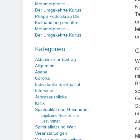
Metamorphose –
Ko
Der Umgekehrte Kultus
Ta
Philipp Podolski
zu
Die
un
Kulthandlung und ihre
Metamorphose –
le
Der Umgekehrte Kultus
un
Kategorien
G
Aktualisierter Beitrag
Wa
Allgemein
na
Asana
mi
Corona
Be
Individuelle Spiritualität
Interview
sc
Jahresausblicke
Gr
Kritik
Sc
Spiritualität und Gesundheit
ur
Logik und Gesetze der
zu
Gesundheit
Spiritualität und Welt
s
Veranstaltungen
Mi
Videá k jogovým cvikom