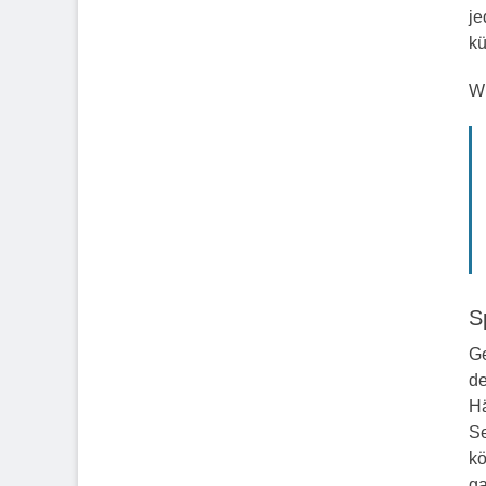
je
kü
Wi
S
Ge
de
Hä
Se
kö
ga