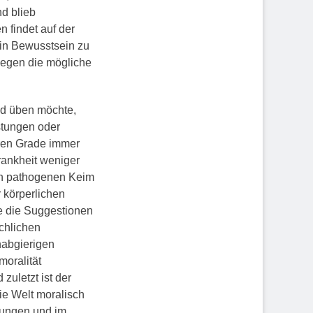
d blieb
 findet auf der
ein Bewusstsein zu
gegen die mögliche
nd üben möchte,
stungen oder
ren Grade immer
rankheit weniger
sen pathogenen Keim
r körperlichen
se die Suggestionen
schlichen
habgierigen
moralität
zuletzt ist der
ie Welt moralisch
hungen und im