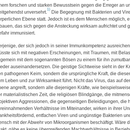
nem forschen und starken Bewusstsein gegen die Erreger an un
1)
itgehendst unversehrt.
Die Begegnung mit Bakterien und Viren
rperlichen Ebene statt. Jedoch ist es dem Menschen möglich, 
bauen, das sich gegen die Ansteckung wirksam aufrichtet und 
fahr immunisiert.
rjenige, der sich jedoch in seiner Immunkompetenz ausreiche
sste sich mit negativen Erscheinungen, mit Traumen, mit Bela
lgemein mit dem sogenannten Bösen zu einem für ihn zumutba
eder auseinandersetzen. Die geistige Sichtweise sieht in der K
n pathogenen Keim, sondern die ursprüngliche Kraft, die die
m Leben und zur Wirksamkeit führt. Nicht das Virus, das auf de
ene angreift, sondern alle diejenigen Kräfte, wie beispielswei
r materialistischen Zeit, die religiösen Blindgänge, die mitmen
ojektiven Aggressionen, die gegenseitigen Beleidigungen, die 
reinnahmenden Verhältnisse im Miteinander, wirken in ihrer Un
ankheitsfördernd, entfachen Viren und ungünstige Bakterien und 
nsch mit der Abwehr von Mikroorganismen beschäftigt. Wäre d
takt, gäbe es keine übergreifenden Machtverhältnisse in Bezie