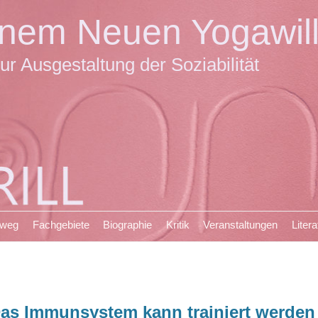
einem Neuen Yogawil
ur Ausgestaltung der Soziabilität
sweg
Fachgebiete
Biographie
Kritik
Veranstaltungen
Litera
as Immunsystem kann trainiert werden