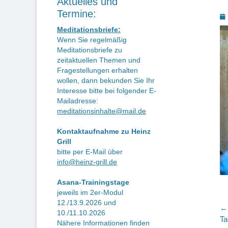
Aktuelles und
Termine:
P
o
Meditationsbriefe:
Wenn Sie regelmäßig
Meditationsbriefe zu
zeitaktuellen Themen und
Fragestellungen erhalten
wollen, dann bekunden Sie Ihr
Interesse bitte bei folgender E-
Mailadresse:
meditationsinhalte@mail.de
Kontaktaufnahme zu Heinz
Grill
bitte per E-Mail über
info@heinz-grill.de
Asana-Trainingstage
jeweils im 2er-Modul
12./13.9.2026 und
B
← 
10./11.10.2026
Vo
Ta
Nähere Informationen finden