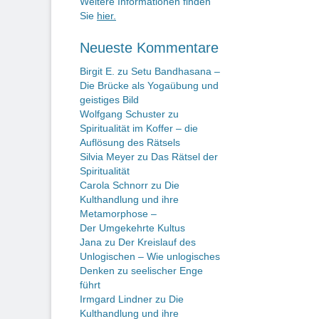
Weitere Informationen finden
Sie
hier.
Neueste Kommentare
Birgit E.
zu
Setu Bandhasana –
Die Brücke als Yogaübung und
geistiges Bild
Wolfgang Schuster
zu
Spiritualität im Koffer – die
Auflösung des Rätsels
Silvia Meyer
zu
Das Rätsel der
Spiritualität
Carola Schnorr
zu
Die
Kulthandlung und ihre
Metamorphose –
Der Umgekehrte Kultus
Jana
zu
Der Kreislauf des
Unlogischen – Wie unlogisches
Denken zu seelischer Enge
führt
Irmgard Lindner
zu
Die
Kulthandlung und ihre