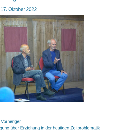
osted
17. Oktober 2022
n
eitragsnavigation
Vorheriger
rheriger
gung über Erziehung in der heutigen Zeitproblematik