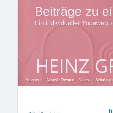
Beiträge zu 
Ein individueller Yogaweg z
Primäres Menü
Zum
Startseite
Aktuelle Themen
Videos
Schulung
Inhalt
springen
h