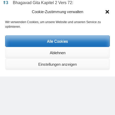
⇑
3
Bhagavad Gita Kapitel 2 Vers 72:
eṣā brāhmī sthitiḥ pārtha naināṁ prāpya vimuhyati
Cookie-Zustimmung verwalten
sthitvāsyām antakāle ’pi brahma nirvāṇam ṛcchati
Wir verwenden Cookies, um unsere Website und unseren Service zu
Übersetzung:
optimieren.
Dies ist der Sitz Brahmans, o Arjuna. Wer ihn erlangt,
ist nicht mehr getäuscht. Darin fest gegründet, bis ans
Alle Cookies
Lebensende, geht die Seele in Brahman ein.
Ablehnen
⇑
4
Der Unterschied zwischen einem Wünschen, das
unkonkret bleibt, zu einem gut gedachten
Einstellungen anzeigen
Seeleninhalt wird in dem Video
Dialogfähigkeit im
sozialen Prozess, Seminar mit Heinz Grill und Axel
Kindermann, Teil 1 „Inhalt“
sichtbar.
⇑
5
Häufig sprechen Personen davon, dass sie einen
Inhalt haben, da sie Sport treiben oder einem Hobby,
wie beispielsweise Tierliebe, nachgehen. Die
äußeren Formen jedoch sind nicht zu verwechseln