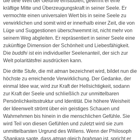
die tiefe Welt der Gefühle einstudiert, gewinnt er eine
kräftige Mitte und Überzeugungskraft in seiner Seele. Er
vermochte einen universalen Wert bis in seine Seele zu
verwirklichen und somit wird er innerhalb einer Zeit, die von
Lüge und Suggestionen überschwemmt ist, nicht mehr von
seinem Weg abgleiten. Er repräsentiert in seiner Seele eine
zukünftige Dimension der Schönheit und Liebesfähigkeit.
Die
buddhi
ist ein individueller Seelenanteil, der sich zur
Welt polaritätsfrei ausdrücken kann.
Die dritte Stufe, die mit
atman
bezeichnet wird, bildet nun die
höchste zu erreichende Verwirklichung. Der Gedanke, der
einmal Idee war, wird zur Kraft der Hellsichtigkeit, sodann
zur Kraft der Seele und schließlich zur unmittelbaren
Persönlichkeitsstruktur und Identität. Die höhere Weisheit
der Ideenwelt strömt über ein geistiges Schauen und
Wahrnehmen bis hinein in die menschlichen Gefühle. Sie
wird Teil von diesen Gefühlen und zuletzt wird sie zum
unmittelbarsten Urgrund des Willens. Wenn der Philosoph
Shankara
sagte, dass
atman
gleich
brahman
ist, spricht er