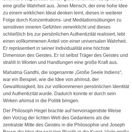
eine große Wahrheit aus. Jener Mensch, der eine hohe Idee
zu einem wirklichen Ideal denken lernt, dieses in weiterer
Folge durch Konzentrations- und Meditationsübungen zu
sensitiven inneren Gefühlen verwirklicht und dieses
schließlich bis zur persönlichen Authentizität realisiert, lebt
einen vollkommenen Anteil von einer universalen Wahrheit.
Er repräsentiert in seiner Individualität eine höchste
Dimension des Geistes. Er ist selbst Träger des Geistes und
strahlt in Worten und Handlungen eine große Kraft aus.
Mahatma Gandhi, die sogenannte „Große Seele Indiens“,
war ein Beispiel, wie die Idee von
ahims
ā
, der
Gewaltlosigkeit, bis zur vollkommenen persönlichen Identität
und Authentizität wurde. Dadurch konnte er durch sein
Wirken
ahims
ā
in die Politik bringen.
Der Philosoph Hegel brachte auf hervorragendste Weise
den Vorzug der lichten Welt des Gedankens als die
zentralste Mitte des Geistes in die Philosophie und Joseph
Beuys die Idee der sozialen Plastik in die Kunst. Viele große