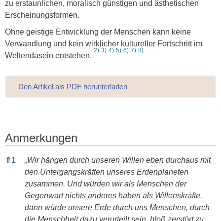
zu erstaunlichen, moralisch günstigen und ästhetischen
Erscheinungsformen.
Ohne geistige Entwicklung der Menschen kann keine
Verwandlung und kein wirklicher kultureller Fortschritt im
2)
3)
4)
5)
6)
7)
8)
Weltendasein entstehen.
Den Artikel als PDF herunterladen
Anmerkungen
Anmerkungen
⇑
1
„Wir hängen durch unseren Willen eben durchaus mit
den Untergangskräften unseres Erdenplaneten
zusammen. Und würden wir als Menschen der
Gegenwart nichts anderes haben als Willenskräfte,
dann würde unsere Erde durch uns Menschen, durch
die Menschheit dazu verurteilt sein, bloß zerstört zu