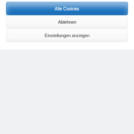
Alle Cookies
Neueste Kommentare
Birgit E.
zu
Setu Bandhasana – Die Brücke als Yogaübung und
Ablehnen
geistiges Bild
Wolfgang Schuster
zu
Spiritualität im Koffer – die Auflösung des
Rätsels
Einstellungen anzeigen
Silvia Meyer
zu
Das Rätsel der Spiritualität
Carola Schnorr
zu
Die Kulthandlung und ihre Metamorphose –
Der Umgekehrte Kultus
Jana
zu
Der Kreislauf des Unlogischen – Wie unlogisches Denken zu
seelischer Enge führt
Irmgard Lindner
zu
Die Kulthandlung und ihre Metamorphose –
Der Umgekehrte Kultus
Philipp Podolski
zu
Die Kulthandlung und ihre Metamorphose –
Der Umgekehrte Kultus
Kategorien
Aktualisierter Beitrag
Allgemein
Asana
Corona
Individuelle Spiritualität