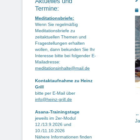
Aktuelles und
Termine:
P
o
Meditationsbriefe:
Wenn Sie regelmäßig
Meditationsbriefe zu
zeitaktuellen Themen und
Fragestellungen erhalten
wollen, dann bekunden Sie Ihr
Interesse bitte bei folgender E-
Mailadresse:
meditationsinhalte@mail.de
Kontaktaufnahme zu Heinz
Grill
bitte per E-Mail über
info@heinz-grill.de
Asana-Trainingstage
B
← 
jeweils im 2er-Modul
Vo
Ja
12./13.9.2026 und
Be
10./11.10.2026
Nähere Informationen finden