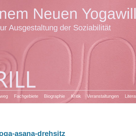
einem Neuen Yogawil
ur Ausgestaltung der Soziabilität
sweg
Fachgebiete
Biographie
Kritik
Veranstaltungen
Litera
oga-asana-drehsitz