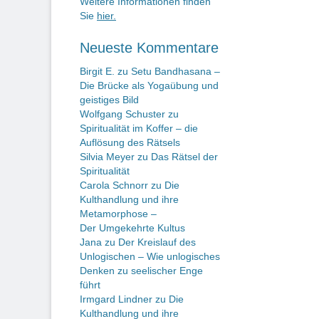
Weitere Informationen finden
Sie
hier.
Neueste Kommentare
Birgit E.
zu
Setu Bandhasana –
Die Brücke als Yogaübung und
geistiges Bild
Wolfgang Schuster
zu
Spiritualität im Koffer – die
Auflösung des Rätsels
Silvia Meyer
zu
Das Rätsel der
Spiritualität
Carola Schnorr
zu
Die
Kulthandlung und ihre
Metamorphose –
Der Umgekehrte Kultus
Jana
zu
Der Kreislauf des
Unlogischen – Wie unlogisches
Denken zu seelischer Enge
führt
Irmgard Lindner
zu
Die
Kulthandlung und ihre