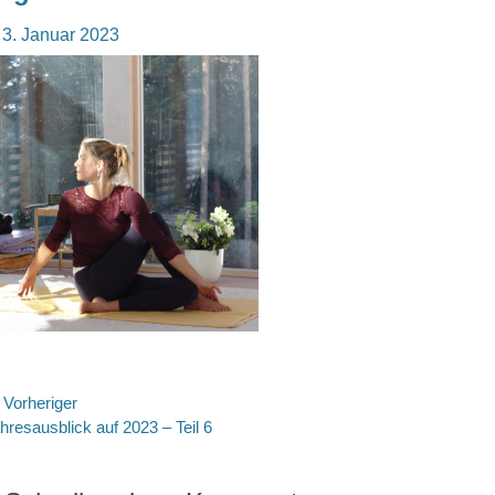
osted
3. Januar 2023
n
eitragsnavigation
Vorheriger
rheriger
hresausblick auf 2023 – Teil 6
itrag: