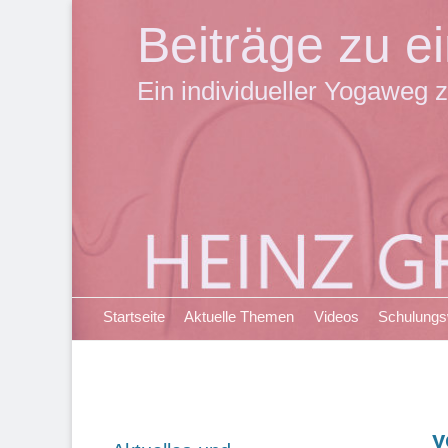
Beiträge zu 
Ein individueller Yogaweg z
Primäres Menü
Zum
Startseite
Aktuelle Themen
Videos
Schulung
Inhalt
springen
y