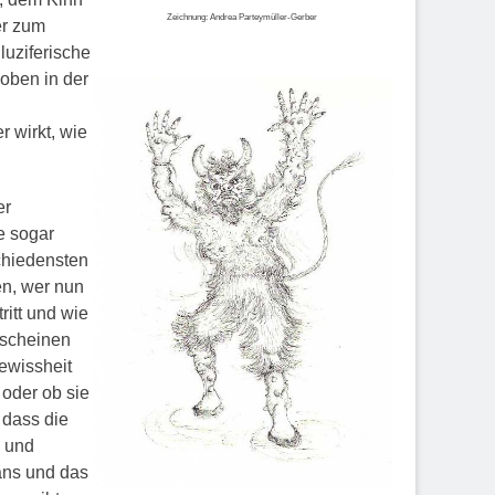
Zeichnung: Andrea Parteymüller-Gerber
er zum
luziferische
 oben in der
 wirkt, wie
er
e sogar
schiedensten
en, wer nun
ritt und wie
 scheinen
Gewissheit
 oder ob sie
dass die
i und
ans und das