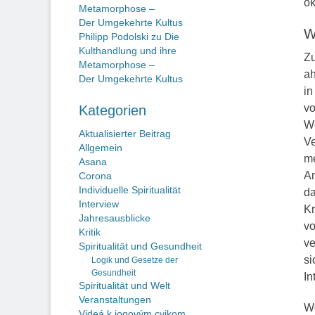
ok
Metamorphose –
Der Umgekehrte Kultus
W
Philipp Podolski
zu
Die
Kulthandlung und ihre
Zu
Metamorphose –
ah
Der Umgekehrte Kultus
in
vo
Kategorien
We
Aktualisierter Beitrag
Ve
Allgemein
me
Asana
An
Corona
Individuelle Spiritualität
da
Interview
Kr
Jahresausblicke
vo
Kritik
ve
Spiritualität und Gesundheit
si
Logik und Gesetze der
Gesundheit
In
Spiritualität und Welt
Veranstaltungen
Wo
Videá k jogovým cvikom