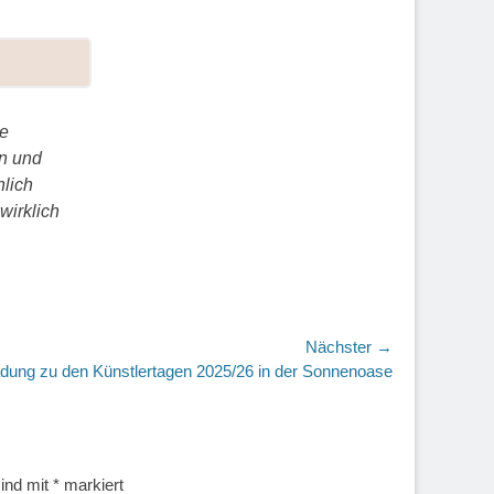
re
n und
hlich
wirklich
Nächster →
r
adung zu den Künstlertagen 2025/26 in der Sonnenoase
sind mit
*
markiert