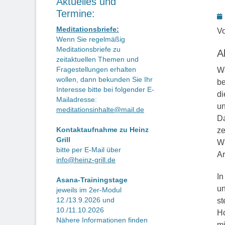
Aktuelles und
Termine:
P
o
Meditationsbriefe:
Vo
Wenn Sie regelmäßig
Meditationsbriefe zu
A
zeitaktuellen Themen und
Fragestellungen erhalten
Wä
wollen, dann bekunden Sie Ihr
be
Interesse bitte bei folgender E-
di
Mailadresse:
un
meditationsinhalte@mail.de
Da
Kontaktaufnahme zu Heinz
ze
Grill
Wi
bitte per E-Mail über
Ar
info@heinz-grill.de
In
Asana-Trainingstage
un
jeweils im 2er-Modul
12./13.9.2026 und
st
10./11.10.2026
Ho
Nähere Informationen finden
mi