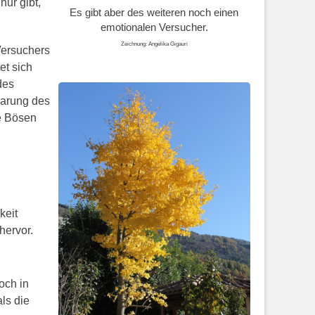
nur gibt,
Es gibt aber des weiteren noch einen
­emotionalen Versucher.
Zeichnung: Angelika Gigauri
Versuchers
et sich
des
barung des
ie Bösen
keit
hervor.
noch in
ls die