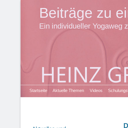
Beiträge zu 
Ein individueller Yogaweg z
Primäres Menü
Zum
Startseite
Aktuelle Themen
Videos
Schulung
Inhalt
springen
D