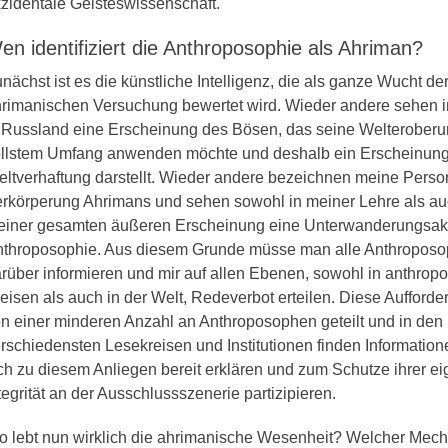
zidentale Geisteswissenschaft.
en identifiziert die Anthroposophie als Ahriman?
nächst ist es die künstliche Intelligenz, die als ganze Wucht de
rimanischen Versuchung bewertet wird. Wieder andere sehen i
 Russland eine Erscheinung des Bösen, das seine Welteroberu
llstem Umfang anwenden möchte und deshalb ein Erscheinung
ltverhaftung darstellt. Wieder andere bezeichnen meine Person
rkörperung Ahrimans und sehen sowohl in meiner Lehre als au
iner gesamten äußeren Erscheinung eine Unterwanderungsakt
throposophie. Aus diesem Grunde müsse man alle Anthropos
rüber informieren und mir auf allen Ebenen, sowohl in anthro
eisen als auch in der Welt, Redeverbot erteilen. Diese Aufforde
n einer minderen Anzahl an Anthroposophen geteilt und in den
rschiedensten Lesekreisen und Institutionen finden Informationen
ch zu diesem Anliegen bereit erklären und zum Schutze ihrer e
tegrität an der Ausschlussszenerie partizipieren.
 lebt nun wirklich die ahrimanische Wesenheit? Welcher Mec