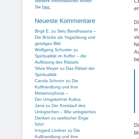
Weitere Informationen finden
Ch
Sie
hier.
er
Neueste Kommentare
Di
in
Birgit E.
zu
Setu Bandhasana –
vi
Die Brücke als Yogaübung und
geistiges Bild
Ne
Wolfgang Schuster
zu
Av
Spiritualität im Koffer – die
be
Auflösung des Rätsels
Silvia Meyer
zu
Das Rätsel der
Spiritualität
Carola Schnorr
zu
Die
Kulthandlung und ihre
Metamorphose –
Der Umgekehrte Kultus
Jana
zu
Der Kreislauf des
Unlogischen – Wie unlogisches
Denken zu seelischer Enge
führt
Di
Irmgard Lindner
zu
Die
bl
Kulthandlung und ihre