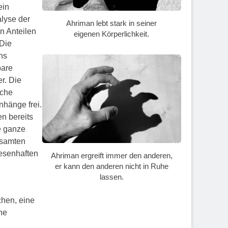
ein
lyse der
Ahriman lebt stark in seiner
n Anteilen
eigenen Körperlichkeit.
 Die
ns
bare
r. Die
iche
hänge frei.
n bereits
ne ganze
gesamten
esenhaften
Ahriman ergreift immer den anderen,
er kann den anderen nicht in Ruhe
lassen.
hen, eine
he