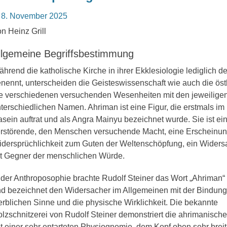
osted
8. November 2025
n
n Heinz Grill
llgemeine Begriffsbestimmung
hrend die katholische Kirche in ihrer Ekklesiologie lediglich d
nennt, unterscheiden die Geisteswissenschaft wie auch die öst
e verschiedenen versuchenden Wesenheiten mit den jeweilige
terschiedlichen Namen. Ahriman ist eine Figur, die erstmals im
sein auftrat und als Angra Mainyu bezeichnet wurde. Sie ist ei
rstörende, den Menschen versuchende Macht, eine Erscheinun
dersprüchlichkeit zum Guten der Weltenschöpfung, ein Widersa
t Gegner der menschlichen Würde.
 der Anthroposophie brachte Rudolf Steiner das Wort ­„Ahriman“
d bezeichnet den Widersacher im Allgemeinen mit der Bindung
erblichen Sinne und die physische Wirklichkeit. Die bekannte
lzschnitzerei von Rudolf Steiner demonstriert die ahrimanisch
t einer sehr entarteten Physiognomie, dem Kopf oben sehr brei