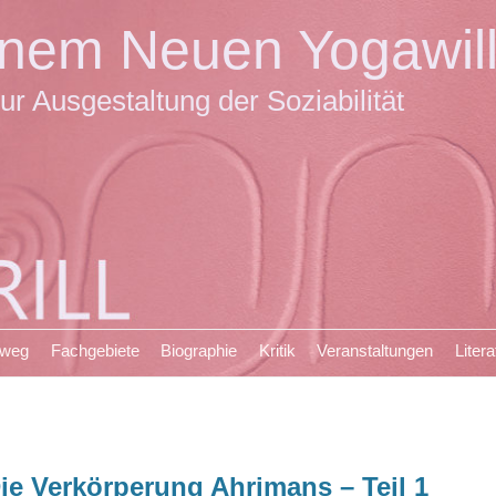
einem Neuen Yogawil
ur Ausgestaltung der Soziabilität
sweg
Fachgebiete
Biographie
Kritik
Veranstaltungen
Litera
ie Verkörperung Ahrimans – Teil 1