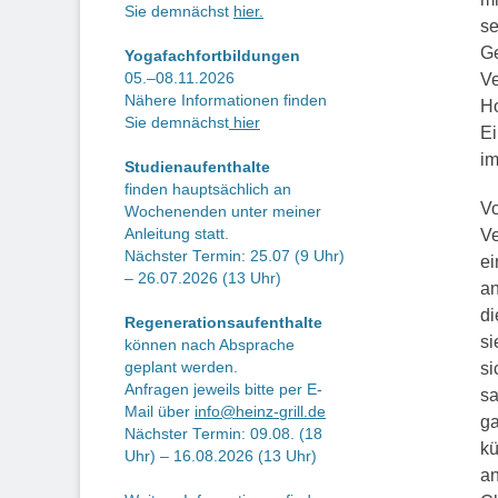
Sie demnächst
hier.
se
Ge
Yogafachfortbildungen
05.–08.11.2026
Ve
Nähere Informationen finden
Ho
Sie demnächst
hier
Ei
im
Studienaufenthalte
finden hauptsächlich an
Vo
Wochenenden unter meiner
Anleitung statt.
Ve
Nächster Termin: 25.07 (9 Uhr)
ei
– 26.07.2026 (13 Uhr)
an
di
Regenerationsaufenthalte
si
können nach Absprache
geplant werden.
si
Anfragen jeweils bitte per E-
sa
Mail über
info@heinz-grill.de
ga
Nächster Termin: 09.08. (18
kü
Uhr) – 16.08.2026 (13 Uhr)
an