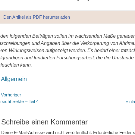
Den Artikel als PDF herunterladen
 den folgenden Beiträgen sollen im wachsenden Maße genaue
schreibungen und Angaben über die Verkörperung von Ahrima
ren Wirkungsweisen aufgezeigt werden. Es bedarf einer tatsäc
efgründigen und fundierten Forschungsarbeit, die die Umstände 
leuchten kann.
ategorien
Allgemein
eitragsnavigation
Vorheriger
rheriger
Nächste
rsicht Sekte – Teil 4
Einl
itrag:
Beitrag:
Schreibe einen Kommentar
Deine E-Mail-Adresse wird nicht veröffentlicht.
Erforderliche Felder 