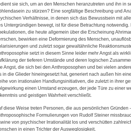
dient sie sich, um an den Menschen heranzutreten und ihn in s
hlendasein zu stürzen? Eine sorgfältige Beschreibung und Ana
ychischen Verhältnisse, in denen sich das Bewusstsein mit alle
s Untergründigen bewegt, ist für diese Betrachtung notwendig.
ekulationen, die heute allgemein über die Erscheinung Ahrima
rrschen, bewirken eine Deformierung des Menschen, unauflös
larisierungen und zuletzt sogar gewaltähnliche Reaktionsmuste
throposophie setzt in diesem Sinne leider mehr Angst als wirkl
fklärung der tieferen Umstände und deren logischen Zusammen
e Angst, die sich bei den Anthroposophen und bei vielen andere
s in die Glieder hineingesetzt hat, generiert nach außen hin ei
ihe von irrationalen Handlungsinitiativen, die zuletzt in ihrer 
lgewirkung einen Umstand erzeugen, der jede Türe zu einer w
kenntnis und geistigen Wahrheit verschließt.
f diese Weise treten Personen, die aus persönlichen Gründen ­
throposophische Formulierungen von Rudolf Steiner missbrauc
wine von psychischer Irrationalität los und verschütten zahlreic
nschen in einen Trichter der Ausweglosigkeit.