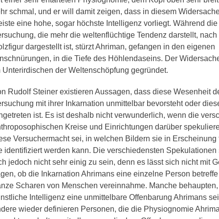
hr schmal, und er will damit zeigen, dass in diesem Widersach
iste eine hohe, sogar höchste Intelligenz vorliegt. Während die 
rsuchung, die mehr die weltenflüchtige Tendenz darstellt, nach
lzfigur dargestellt ist, stürzt Ahriman, gefangen in den eigenen
nschnürungen, in die Tiefe des Höhlendaseins. Der Widersacher
 Unterirdischen der Weltenschöpfung gegründet.
n Rudolf Steiner existieren Aussagen, dass diese Wesenheit d
rsuchung mit ihrer Inkarnation unmittelbar bevorsteht oder dies
ngetreten ist. Es ist deshalb nicht verwunderlich, wenn die ver
throposophischen Kreise und Einrichtungen darüber spekulier
ese Versuchermacht sei, in welchen Bildern sie in Erscheinung t
e identifiziert werden kann. Die verschiedensten Spekulationen
ch jedoch nicht sehr einig zu sein, denn es lässt sich nicht mit 
gen, ob die Inkarnation Ahrimans eine einzelne Person betreffe
nze Scharen von Menschen vereinnahme. Manche behaupten, 
nstliche Intelligenz eine unmittelbare Offenbarung Ahrimans se
dere wieder definieren Personen, die die Physiognomie Ahrim