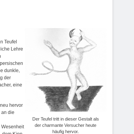
en Teufel
liche Lehre
n
 persischen
ne dunkle,
g der
cher, eine
 neu hervor
 an die
Der Teufel tritt in dieser Gestalt als
der charmante Versucher heute
e Wesenheit
häufig hervor.
t, dem Kinn