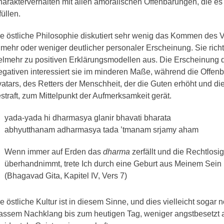
arakterverhalten mit allen amoralischen Offenbarungen, die es 
füllen.
e östliche Philosophie diskutiert sehr wenig das Kommen des 
 mehr oder weniger deutlicher personaler Erscheinung. Sie richt
elmehr zu positiven Erklärungsmodellen aus. Die Erscheinung 
gativen interessiert sie im minderen Maße, während die Offen
atars, des Retters der Menschheit, der die Guten erhöht und d
straft, zum Mittelpunkt der Aufmerksamkeit gerät.
yada-yada hi dharmasya glanir bhavati bharata
abhyutthanam adharmasya tada ’tmanam srjamy aham
Wenn immer auf Erden das
dharma
zerfällt und die Rechtlosig
überhandnimmt, trete Ich durch eine Geburt aus Meinem Sein 
(Bhagavad Gita, Kapitel IV, Vers 7)
e östliche Kultur ist in diesem Sinne, und dies vielleicht sogar 
assem Nachklang bis zum heutigen Tag, weniger angstbesetzt a