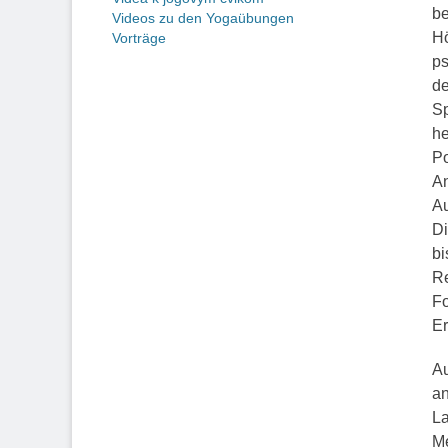
be
Videos zu den Yogaübungen
Hö
Vorträge
ps
de
Sp
he
Po
An
Au
Di
bi
Re
Fo
Er
Au
an
La
Me