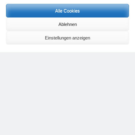
Alle Cookies
Neueste Kommentare
Ablehnen
Birgit E.
zu
Setu Bandhasana – Die Brücke als Yogaübung und
geistiges Bild
Wolfgang Schuster
zu
Spiritualität im Koffer – die Auflösung des
Einstellungen anzeigen
Rätsels
Silvia Meyer
zu
Das Rätsel der Spiritualität
Carola Schnorr
zu
Die Kulthandlung und ihre Metamorphose –
Der Umgekehrte Kultus
Jana
zu
Der Kreislauf des Unlogischen – Wie unlogisches Denken zu
seelischer Enge führt
Irmgard Lindner
zu
Die Kulthandlung und ihre Metamorphose –
Der Umgekehrte Kultus
Philipp Podolski
zu
Die Kulthandlung und ihre Metamorphose –
Der Umgekehrte Kultus
Kategorien
Aktualisierter Beitrag
Allgemein
Asana
Corona