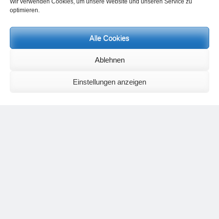
Wir verwenden Cookies, um unsere Website und unseren Service zu
optimieren.
Alle Cookies
Neueste Kommentare
Ablehnen
Birgit E.
zu
Setu Bandhasana – Die Brücke als Yogaübung und
geistiges Bild
Wolfgang Schuster
zu
Spiritualität im Koffer – die Auflösung des
Einstellungen anzeigen
Rätsels
Silvia Meyer
zu
Das Rätsel der Spiritualität
Carola Schnorr
zu
Die Kulthandlung und ihre Metamorphose –
Der Umgekehrte Kultus
Jana
zu
Der Kreislauf des Unlogischen – Wie unlogisches Denken zu
seelischer Enge führt
Irmgard Lindner
zu
Die Kulthandlung und ihre Metamorphose –
Der Umgekehrte Kultus
Philipp Podolski
zu
Die Kulthandlung und ihre Metamorphose –
Der Umgekehrte Kultus
Kategorien
Aktualisierter Beitrag
Allgemein