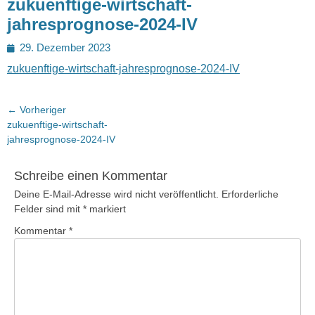
zukuenftige-wirtschaft-
jahresprognose-2024-IV
Posted
29. Dezember 2023
on
zukuenftige-wirtschaft-jahresprognose-2024-IV
Beitragsnavigation
← Vorheriger
Vorheriger
zukuenftige-wirtschaft-
Beitrag:
jahresprognose-2024-IV
Schreibe einen Kommentar
Deine E-Mail-Adresse wird nicht veröffentlicht.
Erforderliche
Felder sind mit
*
markiert
Kommentar
*