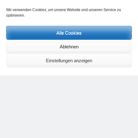
Wir verwenden Cookies, um unsere Website und unseren Service zu
optimieren.
Alle Cookies
Neueste Kommentare
Ablehnen
Birgit E.
zu
Setu Bandhasana – Die Brücke als Yogaübung und
geistiges Bild
Einstellungen anzeigen
Wolfgang Schuster
zu
Spiritualität im Koffer – die Auflösung des
Rätsels
Silvia Meyer
zu
Das Rätsel der Spiritualität
Carola Schnorr
zu
Die Kulthandlung und ihre Metamorphose –
Der Umgekehrte Kultus
Jana
zu
Der Kreislauf des Unlogischen – Wie unlogisches Denken zu
seelischer Enge führt
Irmgard Lindner
zu
Die Kulthandlung und ihre Metamorphose –
Der Umgekehrte Kultus
Philipp Podolski
zu
Die Kulthandlung und ihre Metamorphose –
Der Umgekehrte Kultus