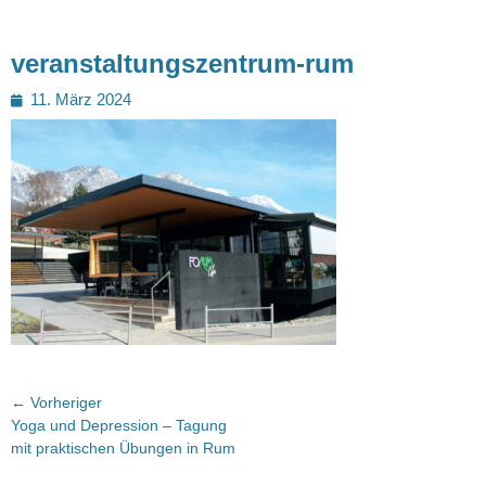
veranstaltungszentrum-rum
Posted
11. März 2024
on
Beitragsnavigation
← Vorheriger
Vorheriger
Yoga und Depression – Tagung
Beitrag:
mit praktischen Übungen in Rum