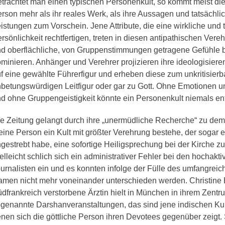
trachtet man einen typischen Personenkult, so kommt meist die 
rson mehr als ihr reales Werk, als ihre Aussagen und tatsächli
istungen zum Vorschein. Jene Attribute, die eine wirkliche und t
rsönlichkeit rechtfertigen, treten in diesen antipathischen Ver
d oberflächliche, von Gruppenstimmungen getragene Gefühle 
minieren. Anhänger und Verehrer projizieren ihre ideologisie
f eine gewählte Führerfigur und erheben diese zum unkritisierb
betungswürdigen Leitfigur oder gar zu Gott. Ohne Emotionen u
d ohne Gruppengeistigkeit könnte ein Personenkult niemals en
e Zeitung gelangt durch ihre „unermüdliche Recherche“ zu de
ine Person ein Kult mit größter Verehrung bestehe, der sogar e
gestrebt habe, eine sofortige Heiligsprechung bei der Kirche z
elleicht schlich sich ein administrativer Fehler bei den hochaktiv
urnalisten ein und es konnten infolge der Fülle des umfangreic
men nicht mehr voneinander unterschieden werden. Christine B
dfrankreich verstorbene Ärztin hielt in München in ihrem Zent
genannte Darshanveranstaltungen, das sind jene indischen Ku
nen sich die göttliche Person ihren Devotees gegenüber zeigt. 