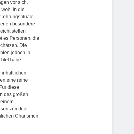
gen vor sich.
wohl in die
rehrungsrituale,
n denen besondere
eicht stellen
bt es Personen, die
chätzen. Die
hlen jedoch in
chtet habe.
inhaltlichen,
en eine reine
Für diese
en des großen
n einem
rson zum Idol
chlichen Charismen