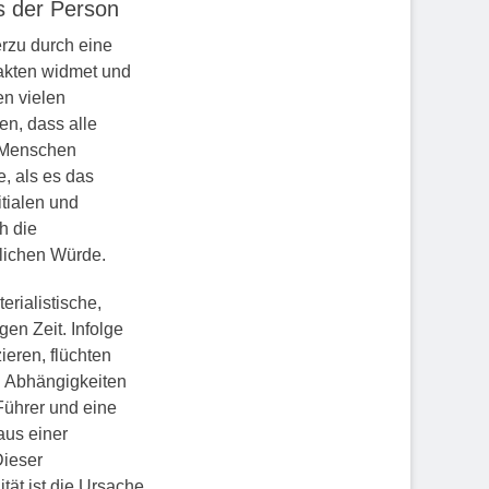
s der Person
rzu durch eine
Fakten widmet und
en vielen
n, dass alle
s Menschen
, als es das
tialen und
h die
lichen Würde.
rialistische,
en Zeit. Infolge
ieren, flüchten
n Abhängigkeiten
Führer und eine
aus einer
Dieser
tät ist die Ursache