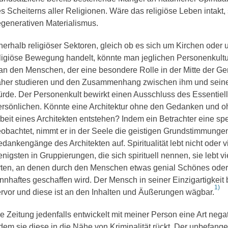
s Scheiterns aller Religionen. Wäre das religiöse Leben intakt
generativen Materialismus.
nerhalb religiöser Sektoren, gleich ob es sich um Kirchen oder
ligiöse Bewegung handelt, könnte man jeglichen Personenkult
n den Menschen, der eine besondere Rolle in der Mitte der Gem
her studieren und den Zusammenhang zwischen ihm und sein
rde. Der Personenkult bewirkt einen Ausschluss des Essentie
rsönlichen. Könnte eine Architektur ohne den Gedanken und oh
beit eines Architekten entstehen? Indem ein Betrachter eine spe
obachtet, nimmt er in der Seele die geistigen Grundstimmunge
dankengänge des Architekten auf. Spiritualität lebt nicht oder v
nigsten in Gruppierungen, die sich spirituell nennen, sie lebt v
ten, an denen durch den Menschen etwas genial Schönes oder
nnhaftes geschaffen wird. Der Mensch in seiner Einzigartigkeit br
1)
rvor und diese ist an den Inhalten und Äußerungen wägbar.
e Zeitung jedenfalls entwickelt mit meiner Person eine Art nega
dem sie diese in die Nähe von Kriminalität rückt. Der unbefange