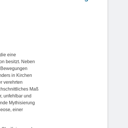
die eine
on besitzt. Neben
len Bewegungen
nders in Kirchen
er verehrten
chschnittliches Maß
r, unfehlbar und
ende Mythisierung
eose, einer