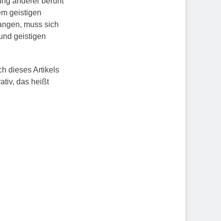
rung anderer beruht
em geistigen
langen, muss sich
und geistigen
h dieses Artikels
tiv, das heißt