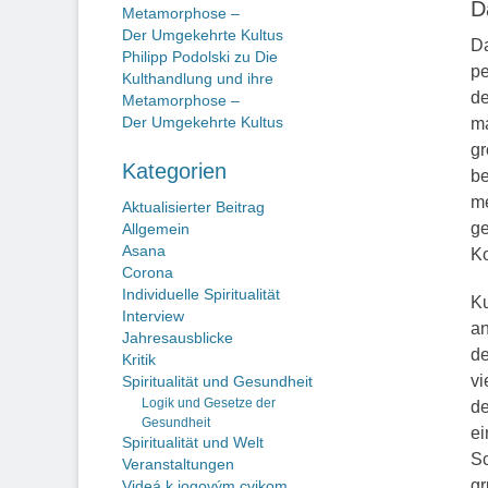
D
Metamorphose –
Der Umgekehrte Kultus
Da
Philipp Podolski
zu
Die
pe
Kulthandlung und ihre
de
Metamorphose –
Der Umgekehrte Kultus
ma
gr
Kategorien
be
me
Aktualisierter Beitrag
ge
Allgemein
Asana
Ko
Corona
Individuelle Spiritualität
Ku
Interview
an
Jahresausblicke
de
Kritik
vi
Spiritualität und Gesundheit
Logik und Gesetze der
de
Gesundheit
ei
Spiritualität und Welt
Sc
Veranstaltungen
gr
Videá k jogovým cvikom