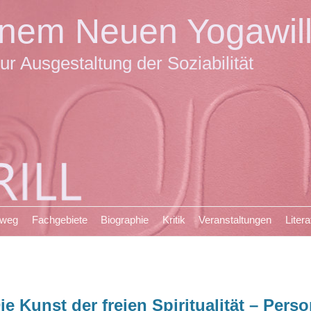
einem Neuen Yogawil
ur Ausgestaltung der Soziabilität
sweg
Fachgebiete
Biographie
Kritik
Veranstaltungen
Litera
ie Kunst der freien Spiritualität – Per