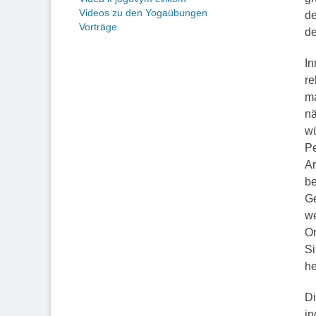
Videos zu den Yogaübungen
de
Vorträge
de
In
re
ma
nä
wü
Pe
Ar
be
Ge
we
Or
Si
he
Di
in