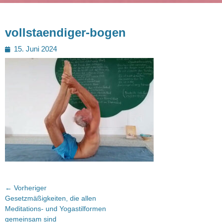
vollstaendiger-bogen
Posted
15. Juni 2024
on
Beitragsnavigation
← Vorheriger
Vorheriger
Gesetzmäßigkeiten, die allen
Beitrag:
Meditations- und Yogastilformen
gemeinsam sind