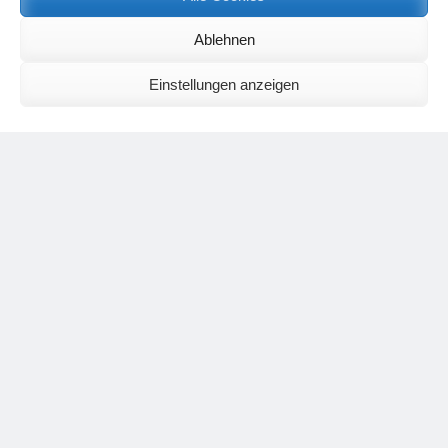
Neueste Kommentare
Birgit E.
zu
Setu Bandhasana – Die Brücke als Yogaübung und
Ablehnen
geistiges Bild
Wolfgang Schuster
zu
Spiritualität im Koffer – die Auflösung des
Rätsels
Einstellungen anzeigen
Silvia Meyer
zu
Das Rätsel der Spiritualität
Carola Schnorr
zu
Die Kulthandlung und ihre Metamorphose –
Der Umgekehrte Kultus
Jana
zu
Der Kreislauf des Unlogischen – Wie unlogisches Denken zu
seelischer Enge führt
Irmgard Lindner
zu
Die Kulthandlung und ihre Metamorphose –
Der Umgekehrte Kultus
Philipp Podolski
zu
Die Kulthandlung und ihre Metamorphose –
Der Umgekehrte Kultus
Kategorien
Aktualisierter Beitrag
Allgemein
Asana
Corona
Individuelle Spiritualität
Interview
Jahresausblicke