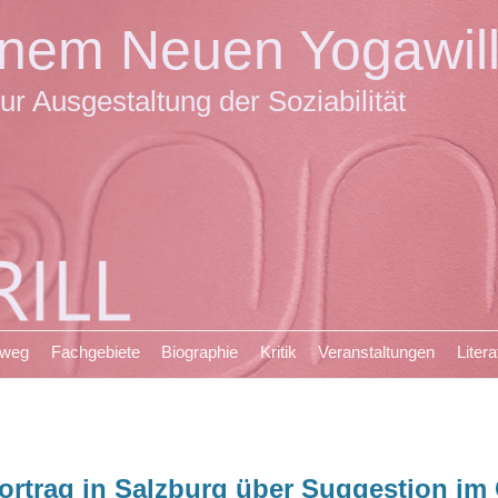
einem Neuen Yogawil
ur Ausgestaltung der Soziabilität
sweg
Fachgebiete
Biographie
Kritik
Veranstaltungen
Litera
ortrag in Salzburg über Suggestion i