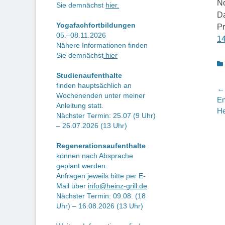
No
Sie demnächst
hier.
Da
Yogafachfortbildungen
Pr
05.–08.11.2026
14
Nähere Informationen finden
Sie demnächst
hier
K
Studienaufenthalte
finden hauptsächlich an
B
← 
Wochenenden unter meiner
Vo
En
Anleitung statt.
Be
He
Nächster Termin: 25.07 (9 Uhr)
– 26.07.2026 (13 Uhr)
Regenerationsaufenthalte
können nach Absprache
geplant werden.
Anfragen jeweils bitte per E-
Mail über
info@heinz-grill.de
Nächster Termin: 09.08. (18
Uhr) – 16.08.2026 (13 Uhr)