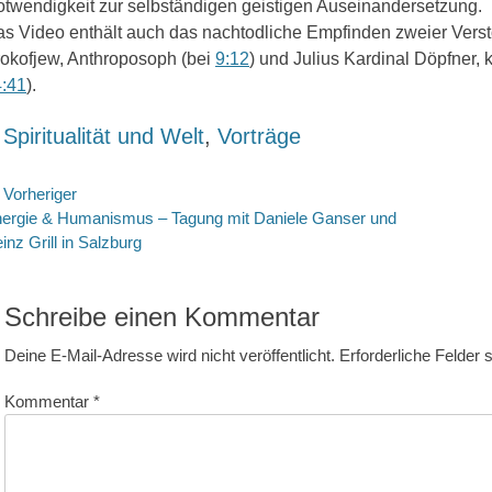
twendigkeit zur selbständigen geistigen Auseinandersetzung.
s Video enthält auch das nachtodliche Empfinden zweier Verst
okofjew, Anthroposoph (bei
9:12
) und Julius Kardinal Döpfner, k
:41
).
ategorien
Spiritualität und Welt
,
Vorträge
eitragsnavigation
Vorheriger
rheriger
Nächste
ergie & Humanismus – Tagung mit Daniele Ganser und
itrag:
Beitrag:
inz Grill in Salzburg
Schreibe einen Kommentar
Deine E-Mail-Adresse wird nicht veröffentlicht.
Erforderliche Felder 
Kommentar
*