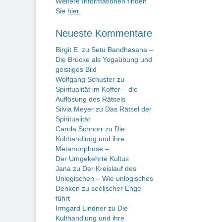
Weitere Informationen finden
Sie
hier.
Neueste Kommentare
Birgit E.
zu
Setu Bandhasana –
Die Brücke als Yogaübung und
geistiges Bild
Wolfgang Schuster
zu
Spiritualität im Koffer – die
Auflösung des Rätsels
Silvia Meyer
zu
Das Rätsel der
Spiritualität
Carola Schnorr
zu
Die
Kulthandlung und ihre
Metamorphose –
Der Umgekehrte Kultus
Jana
zu
Der Kreislauf des
Unlogischen – Wie unlogisches
Denken zu seelischer Enge
führt
Irmgard Lindner
zu
Die
Kulthandlung und ihre