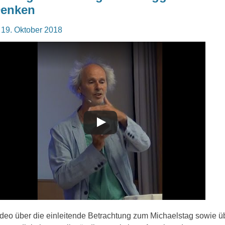
enken
osted
19. Oktober 2018
n
deo über die einleitende Betrachtung zum Michaelstag sowie ü