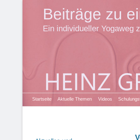
Beiträge zu 
Ein individueller Yogaweg z
Primäres Menü
Zum
Startseite
Aktuelle Themen
Videos
Schulung
Inhalt
springen
V