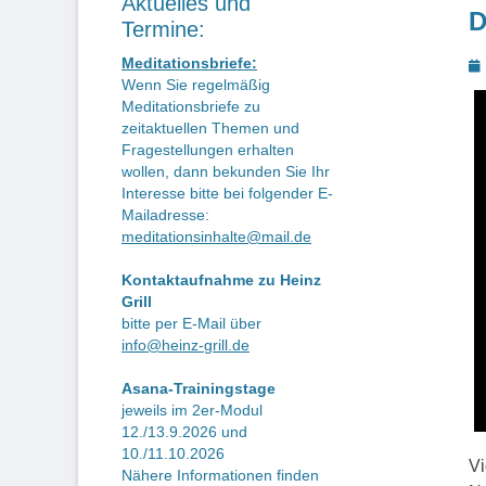
Aktuelles und
D
Termine:
P
Meditationsbriefe:
Wenn Sie regelmäßig
o
Meditationsbriefe zu
zeitaktuellen Themen und
Fragestellungen erhalten
wollen, dann bekunden Sie Ihr
Interesse bitte bei folgender E-
Mailadresse:
meditationsinhalte@mail.de
Kontaktaufnahme zu Heinz
Grill
bitte per E-Mail über
info@heinz-grill.de
Asana-Trainingstage
jeweils im 2er-Modul
12./13.9.2026 und
10./11.10.2026
Vi
Nähere Informationen finden