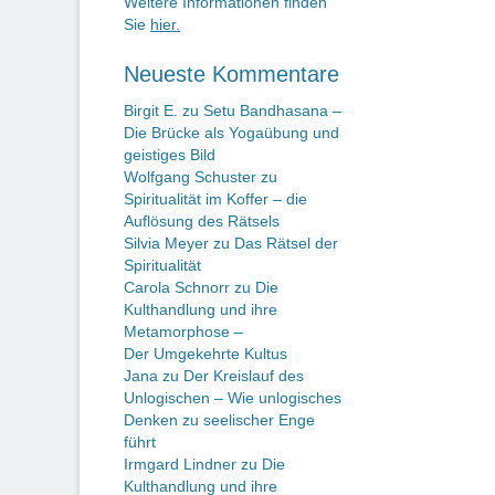
Weitere Informationen finden
Sie
hier.
Neueste Kommentare
Birgit E.
zu
Setu Bandhasana –
Die Brücke als Yogaübung und
geistiges Bild
Wolfgang Schuster
zu
Spiritualität im Koffer – die
Auflösung des Rätsels
Silvia Meyer
zu
Das Rätsel der
Spiritualität
Carola Schnorr
zu
Die
Kulthandlung und ihre
Metamorphose –
Der Umgekehrte Kultus
Jana
zu
Der Kreislauf des
Unlogischen – Wie unlogisches
Denken zu seelischer Enge
führt
Irmgard Lindner
zu
Die
Kulthandlung und ihre