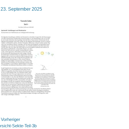
osted
23. September 2025
n
eitragsnavigation
Vorheriger
rheriger
rsicht-Sekte-Teil-3b