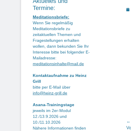
Aktuelles und
Termine:
P
o
Meditationsbriefe:
Wenn Sie regelmäßig
Meditationsbriefe zu
zeitaktuellen Themen und
Fragestellungen erhalten
wollen, dann bekunden Sie Ihr
Interesse bitte bei folgender E-
Mailadresse:
meditationsinhalte@mail.de
Kontaktaufnahme zu Heinz
Grill
bitte per E-Mail über
info@heinz-grill.de
Asana-Trainingstage
jeweils im 2er-Modul
12./13.9.2026 und
B
← 
10./11.10.2026
Vo
Vo
Nähere Informationen finden