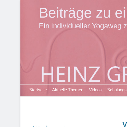
Beiträge zu 
Ein individueller Yogaweg z
Primäres Menü
Zum
Startseite
Aktuelle Themen
Videos
Schulung
Inhalt
springen
V