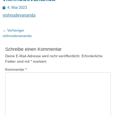
Posted
4. Mai 2023
on
vishnudevananda
Beitragsnavigation
← Vorheriger
Vorheriger
vishnudevananda
Beitrag:
Schreibe einen Kommentar
Deine E-Mail-Adresse wird nicht veröffentlicht.
Erforderliche
Felder sind mit
*
markiert
Kommentar
*