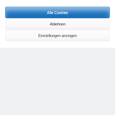
Alle Cookies
Neueste Kommentare
Birgit E.
zu
Setu Bandhasana – Die Brücke als Yogaübung und
Ablehnen
geistiges Bild
Wolfgang Schuster
zu
Spiritualität im Koffer – die Auflösung des
Einstellungen anzeigen
Rätsels
Silvia Meyer
zu
Das Rätsel der Spiritualität
Carola Schnorr
zu
Die Kulthandlung und ihre Metamorphose –
Der Umgekehrte Kultus
Jana
zu
Der Kreislauf des Unlogischen – Wie unlogisches Denken zu
seelischer Enge führt
Irmgard Lindner
zu
Die Kulthandlung und ihre Metamorphose –
Der Umgekehrte Kultus
Philipp Podolski
zu
Die Kulthandlung und ihre Metamorphose –
Der Umgekehrte Kultus
Kategorien
Aktualisierter Beitrag
Allgemein
Asana
Corona