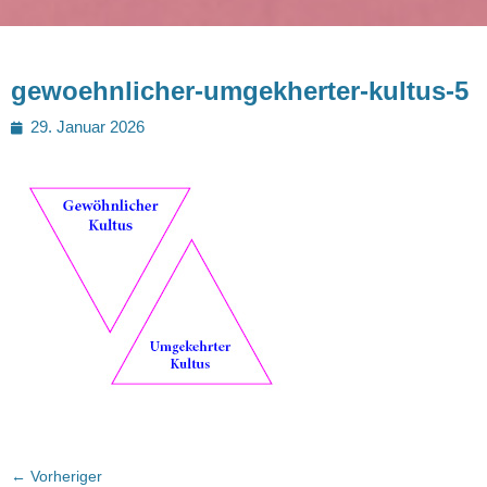
gewoehnlicher-umgekherter-kultus-5
Posted
29. Januar 2026
on
Beitragsnavigation
← Vorheriger