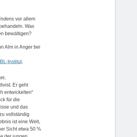
indens
vor allem
t behandeln. Was
en bewältigen?
n Alm in Anger bei
BL-Institut
.
er,
ivist. Er geht
h entwickelten“
ck für die
isse und das
u vollständig
bnis ist eine Welt,
ner Sicht etwa 50 %
le der jungen