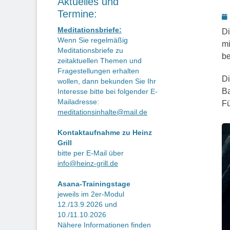
Aktuelles und
Termine:
P
o
Meditationsbriefe:
D
Wenn Sie regelmäßig
mi
Meditationsbriefe zu
be
zeitaktuellen Themen und
Fragestellungen erhalten
Di
wollen, dann bekunden Sie Ihr
Ba
Interesse bitte bei folgender E-
Mailadresse:
Fü
meditationsinhalte@mail.de
Kontaktaufnahme zu Heinz
Grill
bitte per E-Mail über
info@heinz-grill.de
Asana-Trainingstage
jeweils im 2er-Modul
12./13.9.2026 und
10./11.10.2026
Nähere Informationen finden