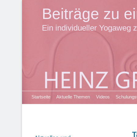
Beiträge zu 
Ein individueller Yogaweg z
Primäres Menü
Zum
Startseite
Aktuelle Themen
Videos
Schulung
Inhalt
springen
T