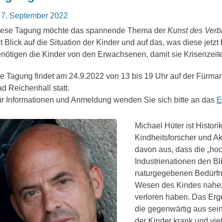
osted
7. September 2022
n
iese Tagung möchte das spannende Thema der
Kunst des Verb
t Blick auf die Situation der Kinder und auf das, was diese jetz
nötigen die Kinder von den Erwachsenen, damit sie Krisenzeit
e Tagung findet am 24.9.2022 von 13 bis 19 Uhr auf der Fürman
d Reichenhall statt.
r Informationen und Anmeldung wenden Sie sich bitte an das
E
Michael Hüter ist Historik
Kindheitsforscher und Akt
davon aus, dass die „hoc
Industrienationen den Bli
naturgegebenen Bedürfn
Wesen des Kindes nahez
verloren haben. Das Erge
die gegenwärtig aus sei
der Kinder krank und vie