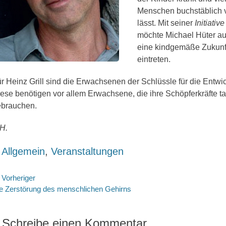
Menschen buchstäblich 
lässt. Mit seiner
Initiativ
möchte Michael Hüter auf
eine kindgemäße Zukunf
eintreten.
r Heinz Grill sind die Erwachsenen der Schlüssle für die Entwi
ese benötigen vor allem Erwachsene, die ihre Schöpferkräfte ta
ebrauchen.
H.
ategorien
Allgemein
,
Veranstaltungen
eitragsnavigation
Vorheriger
rheriger
Nächste
e Zerstörung des menschlichen Gehirns
itrag:
Beitrag:
Schreibe einen Kommentar