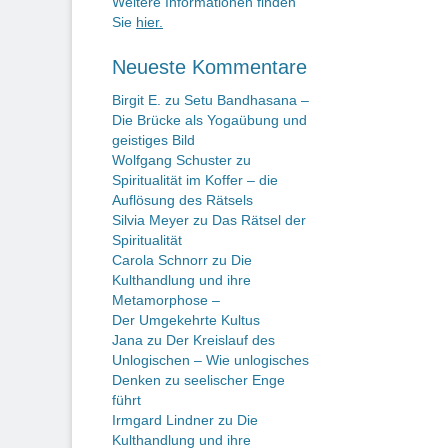
Weitere Informationen finden
Sie
hier.
Neueste Kommentare
Birgit E.
zu
Setu Bandhasana –
Die Brücke als Yogaübung und
geistiges Bild
Wolfgang Schuster
zu
Spiritualität im Koffer – die
Auflösung des Rätsels
Silvia Meyer
zu
Das Rätsel der
Spiritualität
Carola Schnorr
zu
Die
Kulthandlung und ihre
Metamorphose –
Der Umgekehrte Kultus
Jana
zu
Der Kreislauf des
Unlogischen – Wie unlogisches
Denken zu seelischer Enge
führt
Irmgard Lindner
zu
Die
Kulthandlung und ihre