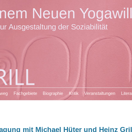
einem Neuen Yogawil
ur Ausgestaltung der Soziabilität
sweg
Fachgebiete
Biographie
Kritik
Veranstaltungen
Litera
agung mit Michael Hüter und Heinz Gril