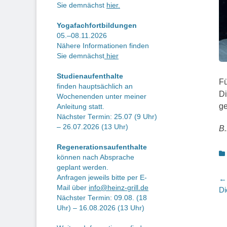
Sie demnächst
hier.
Yogafachfortbildungen
05.–08.11.2026
Nähere Informationen finden
Sie demnächst
hier
Studienaufenthalte
Fü
finden hauptsächlich an
Di
Wochenenden unter meiner
g
Anleitung statt.
Nächster Termin: 25.07 (9 Uhr)
– 26.07.2026 (13 Uhr)
B.
Regenerationsaufenthalte
K
können nach Absprache
geplant werden.
B
Anfragen jeweils bitte per E-
← 
Mail über
info@heinz-grill.de
Vo
Di
Nächster Termin: 09.08. (18
Be
Uhr) – 16.08.2026 (13 Uhr)