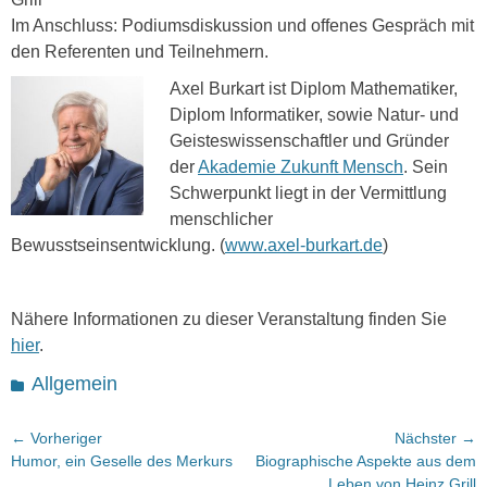
Im Anschluss: Podiumsdiskussion und offenes Gespräch mit
den Referenten und Teilnehmern.
Axel Burkart ist Diplom Mathematiker,
Diplom Informatiker, sowie Natur- und
Geisteswissenschaftler und Gründer
der
Akademie Zukunft Mensch
. Sein
Schwerpunkt liegt in der Vermittlung
menschlicher
Bewusstseinsentwicklung. (
www.axel-burkart.de
)
Nähere Informationen zu dieser Veranstaltung finden Sie
hier
.
Kategorien
Allgemein
Beitragsnavigation
← Vorheriger
Nächster →
Vorheriger
Nächster
Humor, ein Geselle des Merkurs
Biographische Aspekte aus dem
Beitrag:
Beitrag:
Leben von Heinz Grill