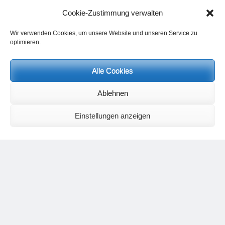
Cookie-Zustimmung verwalten
Wir verwenden Cookies, um unsere Website und unseren Service zu
optimieren.
Alle Cookies
Neueste Kommentare
Ablehnen
Birgit E.
zu
Setu Bandhasana – Die Brücke als Yogaübung und
geistiges Bild
Einstellungen anzeigen
Wolfgang Schuster
zu
Spiritualität im Koffer – die Auflösung des
Rätsels
Silvia Meyer
zu
Das Rätsel der Spiritualität
Carola Schnorr
zu
Die Kulthandlung und ihre Metamorphose –
Der Umgekehrte Kultus
Jana
zu
Der Kreislauf des Unlogischen – Wie unlogisches Denken zu
seelischer Enge führt
Irmgard Lindner
zu
Die Kulthandlung und ihre Metamorphose –
Der Umgekehrte Kultus
Philipp Podolski
zu
Die Kulthandlung und ihre Metamorphose –
Der Umgekehrte Kultus