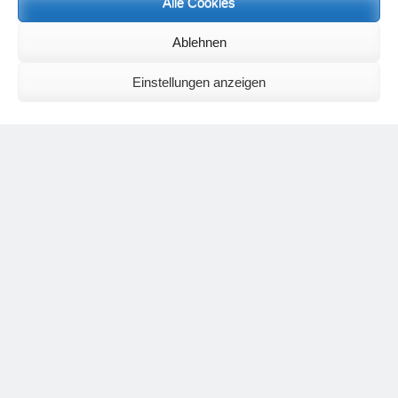
Alle Cookies
Neueste Kommentare
Birgit E.
zu
Setu Bandhasana – Die Brücke als Yogaübung und
Ablehnen
geistiges Bild
Wolfgang Schuster
zu
Spiritualität im Koffer – die Auflösung des
Einstellungen anzeigen
Rätsels
Silvia Meyer
zu
Das Rätsel der Spiritualität
Carola Schnorr
zu
Die Kulthandlung und ihre Metamorphose –
Der Umgekehrte Kultus
Jana
zu
Der Kreislauf des Unlogischen – Wie unlogisches Denken zu
seelischer Enge führt
Irmgard Lindner
zu
Die Kulthandlung und ihre Metamorphose –
Der Umgekehrte Kultus
Philipp Podolski
zu
Die Kulthandlung und ihre Metamorphose –
Der Umgekehrte Kultus
Kategorien
Aktualisierter Beitrag
Allgemein
Asana
Corona
Individuelle Spiritualität
Interview
Jahresausblicke