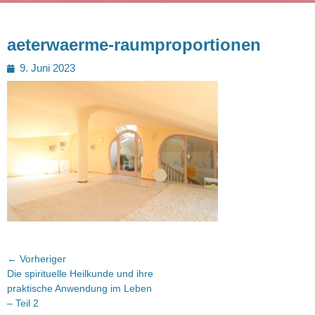
aeterwaerme-raumproportionen
Posted
9. Juni 2023
on
Beitragsnavigation
← Vorheriger
Vorheriger
Die spirituelle Heilkunde und ihre
Beitrag:
praktische Anwendung im Leben
– Teil 2