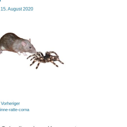
osted
15. August 2020
n
eitragsnavigation
Vorheriger
rheriger
inne-ratte-corna
itrag: