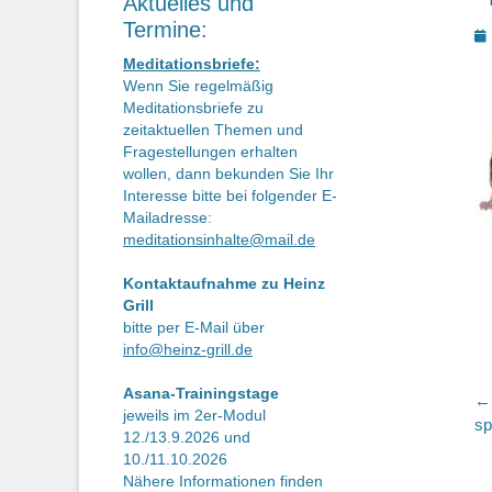
Aktuelles und
Termine:
P
o
Meditationsbriefe:
Wenn Sie regelmäßig
Meditationsbriefe zu
zeitaktuellen Themen und
Fragestellungen erhalten
wollen, dann bekunden Sie Ihr
Interesse bitte bei folgender E-
Mailadresse:
meditationsinhalte@mail.de
Kontaktaufnahme zu Heinz
Grill
bitte per E-Mail über
info@heinz-grill.de
Asana-Trainingstage
B
← 
jeweils im 2er-Modul
Vo
sp
12./13.9.2026 und
Be
10./11.10.2026
Nähere Informationen finden