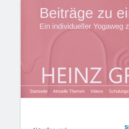
Beiträge zu 
Ein individueller Yogaweg z
Primäres Menü
Zum
Startseite
Aktuelle Themen
Videos
Schulung
Inhalt
springen
s