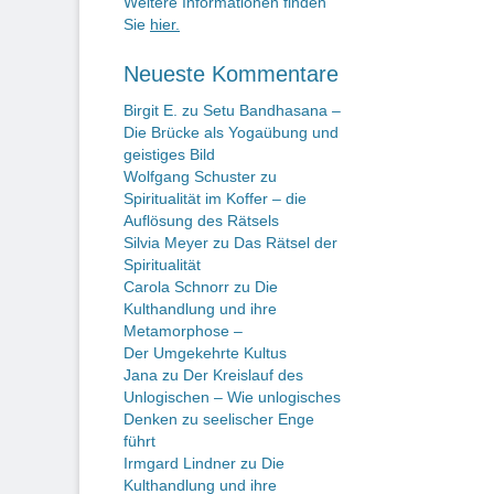
Weitere Informationen finden
Sie
hier.
Neueste Kommentare
Birgit E.
zu
Setu Bandhasana –
Die Brücke als Yogaübung und
geistiges Bild
Wolfgang Schuster
zu
Spiritualität im Koffer – die
Auflösung des Rätsels
Silvia Meyer
zu
Das Rätsel der
Spiritualität
Carola Schnorr
zu
Die
Kulthandlung und ihre
Metamorphose –
Der Umgekehrte Kultus
Jana
zu
Der Kreislauf des
Unlogischen – Wie unlogisches
Denken zu seelischer Enge
führt
Irmgard Lindner
zu
Die
Kulthandlung und ihre