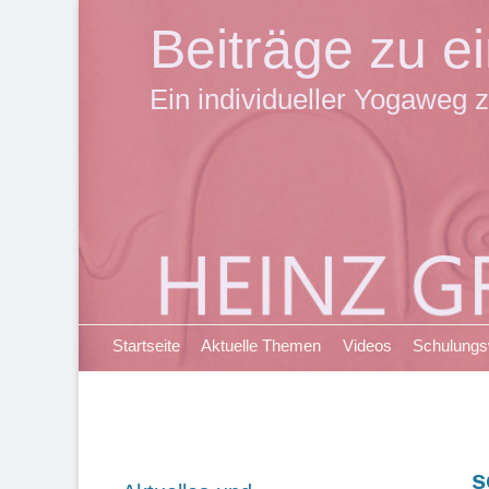
Beiträge zu 
Ein individueller Yogaweg z
Primäres Menü
Zum
Startseite
Aktuelle Themen
Videos
Schulung
Inhalt
springen
s