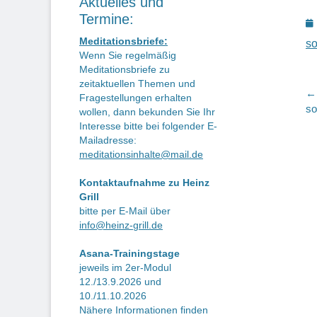
Aktuelles und
Termine:
P
o
Meditationsbriefe:
s
Wenn Sie regelmäßig
Meditationsbriefe zu
zeitaktuellen Themen und
B
← 
Fragestellungen erhalten
Vo
so
wollen, dann bekunden Sie Ihr
Be
Interesse bitte bei folgender E-
Mailadresse:
meditationsinhalte@mail.de
Kontaktaufnahme zu Heinz
Grill
bitte per E-Mail über
info@heinz-grill.de
Asana-Trainingstage
jeweils im 2er-Modul
12./13.9.2026 und
10./11.10.2026
Nähere Informationen finden