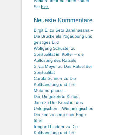
Weitere Informationen finden
Sie
hier.
Neueste Kommentare
Birgit E.
zu
Setu Bandhasana –
Die Brücke als Yogaübung und
geistiges Bild
Wolfgang Schuster
zu
Spiritualität im Koffer – die
Auflösung des Rätsels
Silvia Meyer
zu
Das Rätsel der
Spiritualität
Carola Schnorr
zu
Die
Kulthandlung und ihre
Metamorphose –
Der Umgekehrte Kultus
Jana
zu
Der Kreislauf des
Unlogischen – Wie unlogisches
Denken zu seelischer Enge
führt
Irmgard Lindner
zu
Die
Kulthandlung und ihre