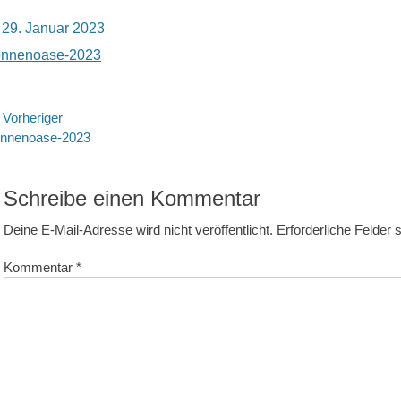
osted
29. Januar 2023
n
onnenoase-2023
eitragsnavigation
Vorheriger
rheriger
nnenoase-2023
itrag:
Schreibe einen Kommentar
Deine E-Mail-Adresse wird nicht veröffentlicht.
Erforderliche Felder 
Kommentar
*