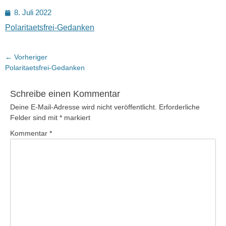
Posted
8. Juli 2022
on
Polaritaetsfrei-Gedanken
Beitragsnavigation
← Vorheriger
Vorheriger
Polaritaetsfrei-Gedanken
Beitrag:
Schreibe einen Kommentar
Deine E-Mail-Adresse wird nicht veröffentlicht.
Erforderliche
Felder sind mit
*
markiert
Kommentar
*