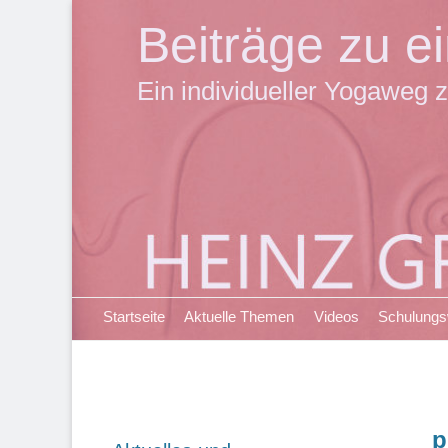
Beiträge zu 
Ein individueller Yogaweg z
Primäres Menü
Zum
Startseite
Aktuelle Themen
Videos
Schulung
Inhalt
springen
p