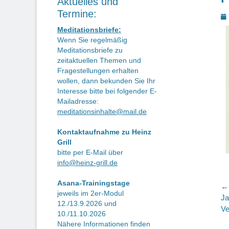
Aktuelles und
Termine:
P
o
Meditationsbriefe:
Wenn Sie regelmäßig
Meditationsbriefe zu
zeitaktuellen Themen und
Fragestellungen erhalten
wollen, dann bekunden Sie Ihr
Interesse bitte bei folgender E-
Mailadresse:
meditationsinhalte@mail.de
Kontaktaufnahme zu Heinz
Grill
bitte per E-Mail über
info@heinz-grill.de
Asana-Trainingstage
B
← 
jeweils im 2er-Modul
Vo
Ja
12./13.9.2026 und
Be
Ve
10./11.10.2026
Nähere Informationen finden