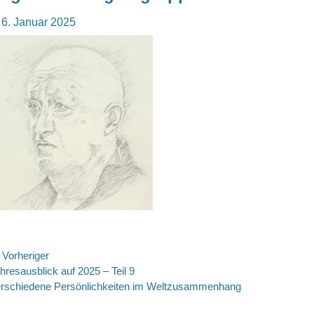
osted
6. Januar 2025
n
eitragsnavigation
Vorheriger
rheriger
hresausblick auf 2025 – Teil 9
itrag:
rschiedene Persönlichkeiten im Weltzusammenhang