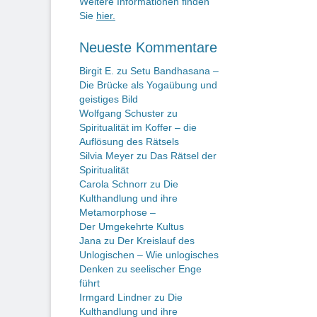
Weitere Informationen finden
Sie
hier.
Neueste Kommentare
Birgit E.
zu
Setu Bandhasana –
Die Brücke als Yogaübung und
geistiges Bild
Wolfgang Schuster
zu
Spiritualität im Koffer – die
Auflösung des Rätsels
Silvia Meyer
zu
Das Rätsel der
Spiritualität
Carola Schnorr
zu
Die
Kulthandlung und ihre
Metamorphose –
Der Umgekehrte Kultus
Jana
zu
Der Kreislauf des
Unlogischen – Wie unlogisches
Denken zu seelischer Enge
führt
Irmgard Lindner
zu
Die
Kulthandlung und ihre