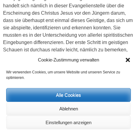
handelt sich nämlich in dieser Evangelienstelle über die
Erscheinung des Christus Jesus vor den Jüngern darum,
dass sie überhaupt erst einmal dieses Geistige, das sich um
sie abspielte, identifizieren und erkennen konnten. Sie
mussten es in der Unterscheidung von allerlei spiritistischen
Eingebungen differenzieren. Der erste Schritt im geistigen
Schauen ist durchaus relativ leicht, nämlich zu bemerken,
dass etwas Geistiges vorhanden ist. Aber der zweite Schritt
Cookie-Zustimmung verwalten
wird in der Disziplin sehr schwierig und dieser besteht darin,
zu erkennen, um welche Gestalt und welche Identität des
Wir verwenden Cookies, um unsere Website und unseren Service zu
optimieren.
Geistes es sich in der Erscheinung handelt. Diese weitere
Disziplin ist schwierig und deshalb heißt es in der
Evangelienstelle: Und er zeigt ihnen die Hände, das Antlitz
Alle Cookies
und die Füße. Er zeigte sich ihnen. Dies bedeutet aber nicht,
dass er sich im Physischen offenbarte, sondern es wird mit
Ablehnen
der Zeit durch geistiges Schauen erst sichtbar, um welche
Einstellungen anzeigen
Gestalt es sich wirklich handelt. Die Gestalt selbst offenbart
sich aus einem frei gewordenen und in Hellsichtigkeit