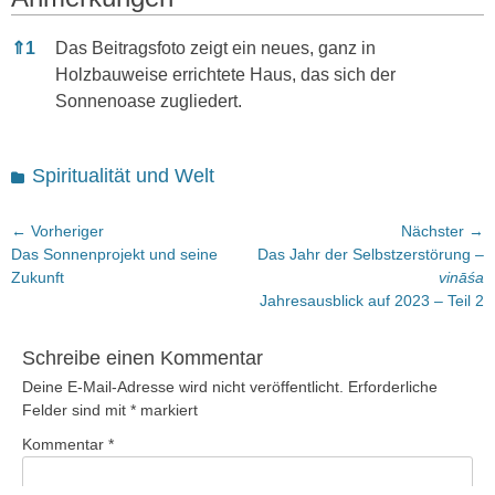
Anmerkungen
⇑
1
Das Beitragsfoto zeigt ein neues, ganz in
Holzbauweise errichtete Haus, das sich der
Sonnenoase zugliedert.
Kategorien
Spiritualität und Welt
Beitragsnavigation
← Vorheriger
Nächster →
Vorheriger
Nächster
Das Sonnenprojekt und seine
Das Jahr der Selbstzerstörung –
Beitrag:
Beitrag:
Zukunft
vināśa
Jahresausblick auf 2023 – Teil 2
Schreibe einen Kommentar
Deine E-Mail-Adresse wird nicht veröffentlicht.
Erforderliche
Felder sind mit
*
markiert
Kommentar
*