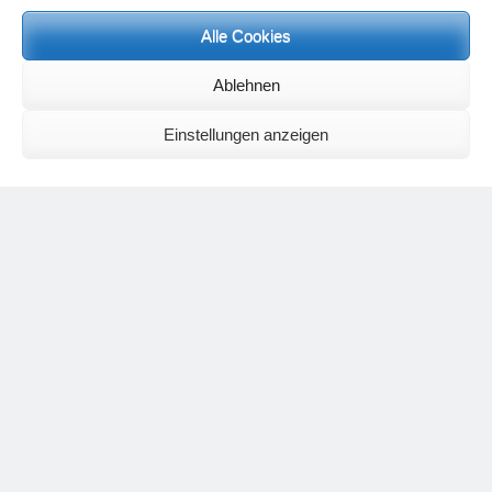
Alle Cookies
Neueste Kommentare
Ablehnen
Birgit E.
zu
Setu Bandhasana – Die Brücke als Yogaübung und
geistiges Bild
Wolfgang Schuster
zu
Spiritualität im Koffer – die Auflösung des
Einstellungen anzeigen
Rätsels
Silvia Meyer
zu
Das Rätsel der Spiritualität
Carola Schnorr
zu
Die Kulthandlung und ihre Metamorphose –
Der Umgekehrte Kultus
Jana
zu
Der Kreislauf des Unlogischen – Wie unlogisches Denken zu
seelischer Enge führt
Irmgard Lindner
zu
Die Kulthandlung und ihre Metamorphose –
Der Umgekehrte Kultus
Philipp Podolski
zu
Die Kulthandlung und ihre Metamorphose –
Der Umgekehrte Kultus
Kategorien
Aktualisierter Beitrag
Allgemein
Asana
Corona