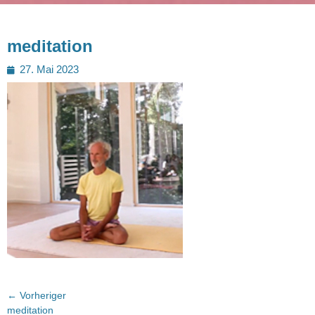
meditation
Posted
27. Mai 2023
on
Beitragsnavigation
← Vorheriger
Vorheriger
meditation