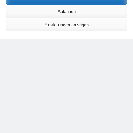
Birgit E.
zu
Setu Bandhasana – Die Brücke als Yogaübung und
Ablehnen
geistiges Bild
Wolfgang Schuster
zu
Spiritualität im Koffer – die Auflösung des
Rätsels
Einstellungen anzeigen
Silvia Meyer
zu
Das Rätsel der Spiritualität
Carola Schnorr
zu
Die Kulthandlung und ihre Metamorphose –
Der Umgekehrte Kultus
Jana
zu
Der Kreislauf des Unlogischen – Wie unlogisches Denken zu
seelischer Enge führt
Irmgard Lindner
zu
Die Kulthandlung und ihre Metamorphose –
Der Umgekehrte Kultus
Philipp Podolski
zu
Die Kulthandlung und ihre Metamorphose –
Der Umgekehrte Kultus
Kategorien
Aktualisierter Beitrag
Allgemein
Asana
Corona
Individuelle Spiritualität
Interview
Jahresausblicke