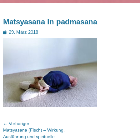
Matsyasana in padmasana
Posted
29. März 2018
on
Beitragsnavigation
← Vorheriger
Vorheriger
Matsyasana (Fisch) – Wirkung,
Beitrag:
Ausführung und spirituelle