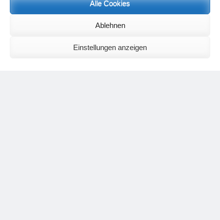
Alle Cookies
Neueste Kommentare
Birgit E.
zu
Setu Bandhasana – Die Brücke als Yogaübung und
Ablehnen
geistiges Bild
Wolfgang Schuster
zu
Spiritualität im Koffer – die Auflösung des
Einstellungen anzeigen
Rätsels
Silvia Meyer
zu
Das Rätsel der Spiritualität
Carola Schnorr
zu
Die Kulthandlung und ihre Metamorphose –
Der Umgekehrte Kultus
Jana
zu
Der Kreislauf des Unlogischen – Wie unlogisches Denken zu
seelischer Enge führt
Irmgard Lindner
zu
Die Kulthandlung und ihre Metamorphose –
Der Umgekehrte Kultus
Philipp Podolski
zu
Die Kulthandlung und ihre Metamorphose –
Der Umgekehrte Kultus
Kategorien
Aktualisierter Beitrag
Allgemein
Asana
Corona
Individuelle Spiritualität
Interview