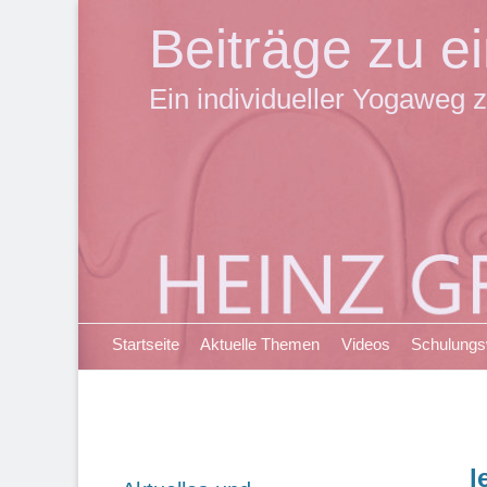
Beiträge zu 
Ein individueller Yogaweg z
Primäres Menü
Zum
Startseite
Aktuelle Themen
Videos
Schulung
Inhalt
springen
l