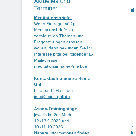
Aktuelles und
Termine:
P
o
Meditationsbriefe:
Wenn Sie regelmäßig
Meditationsbriefe zu
zeitaktuellen Themen und
Fragestellungen erhalten
wollen, dann bekunden Sie Ihr
Interesse bitte bei folgender E-
Mailadresse:
meditationsinhalte@mail.de
Kontaktaufnahme zu Heinz
Grill
bitte per E-Mail über
info@heinz-grill.de
Asana-Trainingstage
jeweils im 2er-Modul
12./13.9.2026 und
B
← 
10./11.10.2026
Vo
le
Nähere Informationen finden