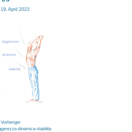
osted
19. April 2023
n
eitragsnavigation
Vorheriger
rheriger
ggerezza-dinamica-stabilita