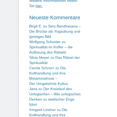
Weitere Informationen finden
Sie
hier.
Neueste Kommentare
Birgit E.
zu
Setu Bandhasana –
Die Brücke als Yogaübung und
geistiges Bild
Wolfgang Schuster
zu
Spiritualität im Koffer – die
Auflösung des Rätsels
Silvia Meyer
zu
Das Rätsel der
Spiritualität
Carola Schnorr
zu
Die
Kulthandlung und ihre
Metamorphose –
Der Umgekehrte Kultus
Jana
zu
Der Kreislauf des
Unlogischen – Wie unlogisches
Denken zu seelischer Enge
führt
Irmgard Lindner
zu
Die
Kulthandlung und ihre