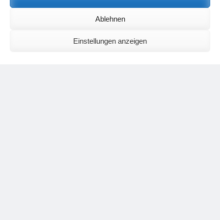
Birgit E.
zu
Setu Bandhasana – Die Brücke als Yogaübung und
Ablehnen
geistiges Bild
Wolfgang Schuster
zu
Spiritualität im Koffer – die Auflösung des
Rätsels
Einstellungen anzeigen
Silvia Meyer
zu
Das Rätsel der Spiritualität
Carola Schnorr
zu
Die Kulthandlung und ihre Metamorphose –
Der Umgekehrte Kultus
Jana
zu
Der Kreislauf des Unlogischen – Wie unlogisches Denken zu
seelischer Enge führt
Irmgard Lindner
zu
Die Kulthandlung und ihre Metamorphose –
Der Umgekehrte Kultus
Philipp Podolski
zu
Die Kulthandlung und ihre Metamorphose –
Der Umgekehrte Kultus
Kategorien
Aktualisierter Beitrag
Allgemein
Asana
Corona
Individuelle Spiritualität
Interview
Jahresausblicke