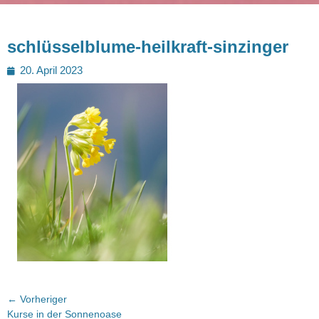
schlüsselblume-heilkraft-sinzinger
Posted
20. April 2023
on
Beitragsnavigation
← Vorheriger
Vorheriger
Kurse in der Sonnenoase