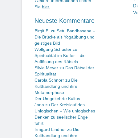
B
Weitere Informationen finden
Vo
Di
Sie
hier.
Be
Ve
Neueste Kommentare
Birgit E.
zu
Setu Bandhasana –
Die Brücke als Yogaübung und
geistiges Bild
Wolfgang Schuster
zu
Spiritualität im Koffer – die
Auflösung des Rätsels
Silvia Meyer
zu
Das Rätsel der
Spiritualität
Carola Schnorr
zu
Die
Kulthandlung und ihre
Metamorphose –
Der Umgekehrte Kultus
Jana
zu
Der Kreislauf des
Unlogischen – Wie unlogisches
Denken zu seelischer Enge
führt
Irmgard Lindner
zu
Die
Kulthandlung und ihre