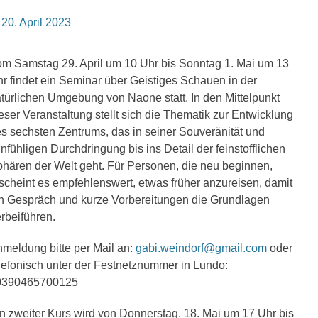
osted
20. April 2023
n
m Samstag 29. April um 10 Uhr bis Sonntag 1. Mai um 13
r findet ein Seminar über Geistiges Schauen in der
türlichen Umgebung von Naone statt. In den Mittelpunkt
eser Veranstaltung stellt sich die Thematik zur Entwicklung
s sechsten Zentrums, das in seiner Souveränität und
infühligen Durchdringung bis ins Detail der feinstofflichen
hären der Welt geht. Für Personen, die neu beginnen,
scheint es empfehlenswert, etwas früher anzureisen, damit
n Gespräch und kurze Vorbereitungen die Grundlagen
rbeiführen.
meldung bitte per Mail an:
gabi.weindorf@gmail.com
oder
lefonisch unter der Festnetznummer in Lundo:
0390465700125
n zweiter Kurs wird von Donnerstag, 18. Mai um 17 Uhr bis