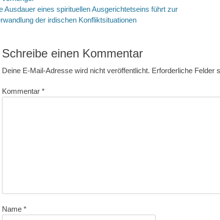
eitragsnavigation
rheriger
Nächste
e Ausdauer eines spirituellen Ausgerichtetseins führt zur
itrag:
Beitrag:
rwandlung der irdischen Konfliktsituationen
Schreibe einen Kommentar
Deine E-Mail-Adresse wird nicht veröffentlicht.
Erforderliche Felder 
Kommentar
*
Name
*