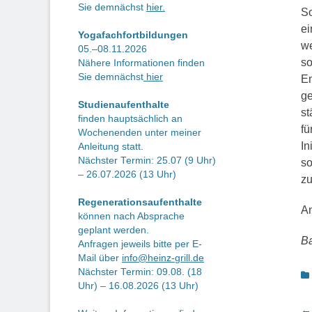
Sie demnächst
hier.
So
ei
Yogafachfortbildungen
we
05.–08.11.2026
so
Nähere Informationen finden
Sie demnächst
hier
En
ge
Studienaufenthalte
st
finden hauptsächlich an
fü
Wochenenden unter meiner
In
Anleitung statt.
Nächster Termin: 25.07 (9 Uhr)
so
– 26.07.2026 (13 Uhr)
zu
Regenerationsaufenthalte
A
können nach Absprache
geplant werden.
Ba
Anfragen jeweils bitte per E-
Mail über
info@heinz-grill.de
K
Nächster Termin: 09.08. (18
Uhr) – 16.08.2026 (13 Uhr)
← 