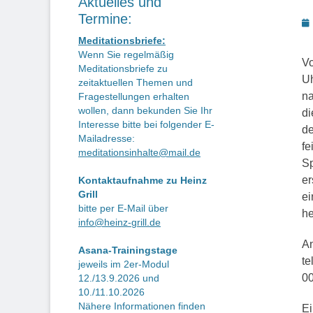
Aktuelles und
Termine:
P
o
Meditationsbriefe:
Wenn Sie regelmäßig
Vo
Meditationsbriefe zu
Uh
zeitaktuellen Themen und
na
Fragestellungen erhalten
wollen, dann bekunden Sie Ihr
di
Interesse bitte bei folgender E-
de
Mailadresse:
fe
meditationsinhalte@mail.de
Sp
er
Kontaktaufnahme zu Heinz
Grill
ei
bitte per E-Mail über
he
info@heinz-grill.de
An
Asana-Trainingstage
te
jeweils im 2er-Modul
0
12./13.9.2026 und
10./11.10.2026
Nähere Informationen finden
Ei