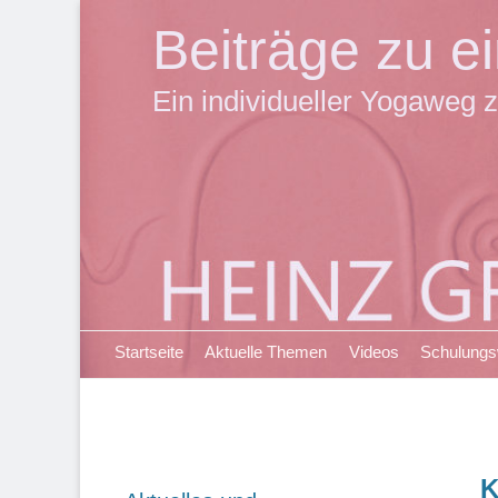
Beiträge zu 
Ein individueller Yogaweg z
Primäres Menü
Zum
Startseite
Aktuelle Themen
Videos
Schulung
Inhalt
springen
K