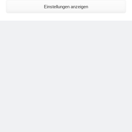
Diese Tatsache kann ich nur befürworten und 100% bestätigen.
Einstellungen anzeigen
Antworten
Schreibe einen Kommentar
Deine E-Mail-Adresse wird nicht veröffentlicht.
Erforderliche
Felder sind mit
*
markiert
Kommentar
*
Name
*
E-Mail-Adresse
*