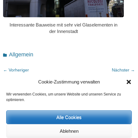
Interessante Bauweise mit sehr viel Glaselementen in
der Innenstadt
Kategorien
Allgemein
Beitragsnavigation
← Vorheriger
Nächster →
Vorheriger
Nächster
Spirituelle Arbeit ist
Heilkunde, ein wichtiges Anliegen
Cookie-Zustimmung verwalten
Beitrag:
Beitrag:
Friedensarbeit
Wir verwenden Cookies, um unsere Website und unseren Service zu
Eine Antwort auf „Die asana – eine
optimieren.
Opferleistung für den Frieden“
Alle Cookies
angelika willburger
sagt:
21. September 2025 um 7:51 Uhr
Ablehnen