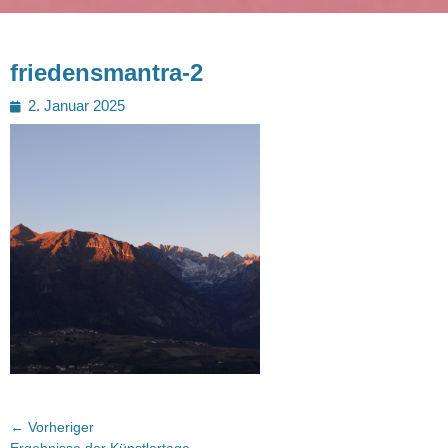
friedensmantra-2
Posted
2. Januar 2025
on
Beitragsnavigation
← Vorheriger
Vorheriger
Ergebnisse der Künstlertage –