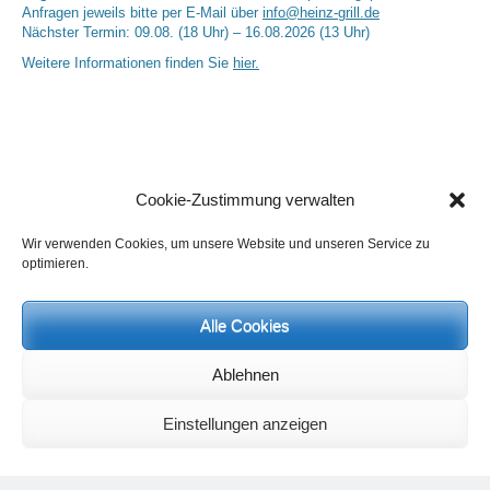
Anfragen jeweils bitte per E-Mail über
info@heinz-grill.de
Nächster Termin: 09.08. (18 Uhr) – 16.08.2026 (13 Uhr)
Weitere Informationen finden Sie
hier.
Cookie-Zustimmung verwalten
Wir verwenden Cookies, um unsere Website und unseren Service zu
optimieren.
Neueste Kommentare
Birgit E.
zu
Setu Bandhasana – Die Brücke als Yogaübung und
Alle Cookies
geistiges Bild
Wolfgang Schuster
zu
Spiritualität im Koffer – die Auflösung des
Rätsels
Ablehnen
Silvia Meyer
zu
Das Rätsel der Spiritualität
Carola Schnorr
zu
Die Kulthandlung und ihre Metamorphose –
Einstellungen anzeigen
Der Umgekehrte Kultus
Jana
zu
Der Kreislauf des Unlogischen – Wie unlogisches Denken zu
seelischer Enge führt
Irmgard Lindner
zu
Die Kulthandlung und ihre Metamorphose –