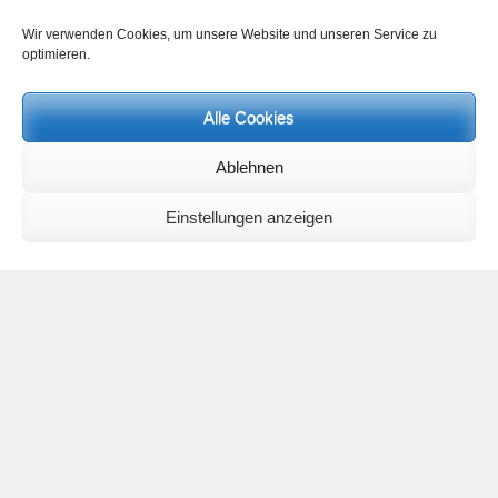
Wir verwenden Cookies, um unsere Website und unseren Service zu
optimieren.
Alle Cookies
Neueste Kommentare
Ablehnen
Birgit E.
zu
Setu Bandhasana – Die Brücke als Yogaübung und
geistiges Bild
Einstellungen anzeigen
Wolfgang Schuster
zu
Spiritualität im Koffer – die Auflösung des
Rätsels
Silvia Meyer
zu
Das Rätsel der Spiritualität
Carola Schnorr
zu
Die Kulthandlung und ihre Metamorphose –
Der Umgekehrte Kultus
Jana
zu
Der Kreislauf des Unlogischen – Wie unlogisches Denken zu
seelischer Enge führt
Irmgard Lindner
zu
Die Kulthandlung und ihre Metamorphose –
Der Umgekehrte Kultus
Philipp Podolski
zu
Die Kulthandlung und ihre Metamorphose –
Der Umgekehrte Kultus
Kategorien