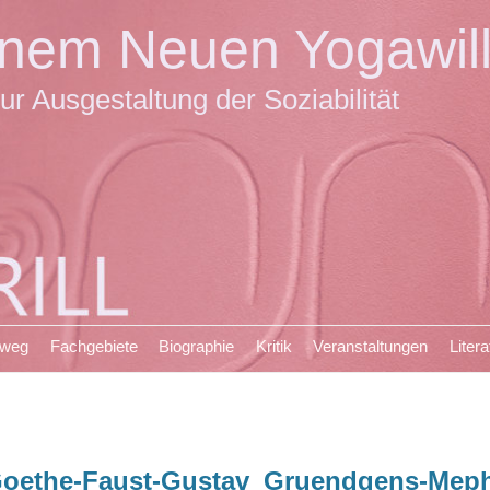
einem Neuen Yogawil
ur Ausgestaltung der Soziabilität
sweg
Fachgebiete
Biographie
Kritik
Veranstaltungen
Litera
oethe-Faust-Gustav_Gruendgens-Meph