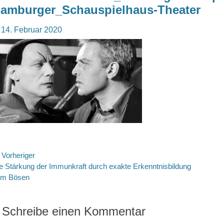
amburger_Schauspielhaus-Theater
osted
14. Februar 2020
n
eitragsnavigation
Vorheriger
rheriger
e Stärkung der Immunkraft durch exakte Erkenntnisbildung
itrag:
um Bösen
Schreibe einen Kommentar