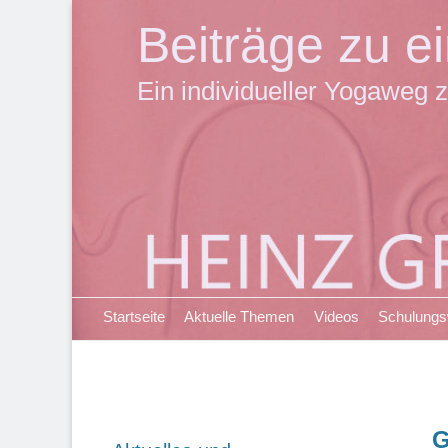
Beiträge zu 
Ein individueller Yogaweg z
Primäres Menü
Zum
Startseite
Aktuelle Themen
Videos
Schulung
Inhalt
springen
G