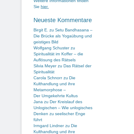
Weitere Informationen finden
Sie
hier.
Neueste Kommentare
Birgit E.
zu
Setu Bandhasana –
Die Brücke als Yogaübung und
geistiges Bild
Wolfgang Schuster
zu
Spiritualität im Koffer – die
Auflösung des Rätsels
Silvia Meyer
zu
Das Rätsel der
Spiritualität
Carola Schnorr
zu
Die
Kulthandlung und ihre
Metamorphose –
Der Umgekehrte Kultus
Jana
zu
Der Kreislauf des
Unlogischen – Wie unlogisches
Denken zu seelischer Enge
führt
Irmgard Lindner
zu
Die
Kulthandlung und ihre