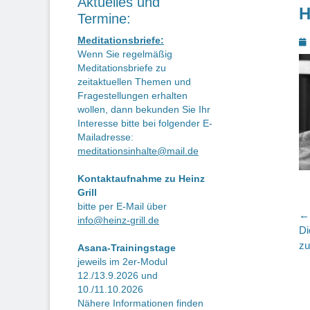
Aktuelles und
H
Termine:
P
Meditationsbriefe:
Wenn Sie regelmäßig
o
Meditationsbriefe zu
zeitaktuellen Themen und
Fragestellungen erhalten
wollen, dann bekunden Sie Ihr
Interesse bitte bei folgender E-
Mailadresse:
meditationsinhalte@mail.de
Kontaktaufnahme zu Heinz
Grill
bitte per E-Mail über
B
← 
info@heinz-grill.de
Vo
Di
Be
z
Asana-Trainingstage
jeweils im 2er-Modul
12./13.9.2026 und
10./11.10.2026
Nähere Informationen finden