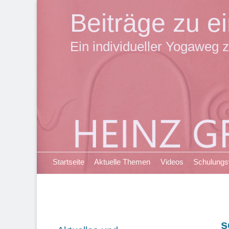
Beiträge zu 
Ein individueller Yogaweg z
Primäres Menü
Zum
Startseite
Aktuelle Themen
Videos
Schulung
Inhalt
springen
s