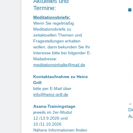
Aktuelles und
Termine:
P
o
Meditationsbriefe:
Wenn Sie regelmäßig
Meditationsbriefe zu
zeitaktuellen Themen und
Fragestellungen erhalten
wollen, dann bekunden Sie Ihr
Interesse bitte bei folgender E-
Mailadresse:
meditationsinhalte@mail.de
Kontaktaufnahme zu Heinz
Grill
bitte per E-Mail über
info@heinz-grill.de
B
← 
Asana-Trainingstage
Vo
Di
jeweils im 2er-Modul
Be
Au
12./13.9.2026 und
10./11.10.2026
Nähere Informationen finden