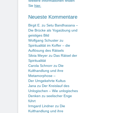
Weitere Informationen finden
Sie
hier.
Neueste Kommentare
Birgit E.
zu
Setu Bandhasana –
Die Brücke als Yogaübung und
geistiges Bild
Wolfgang Schuster
zu
Spiritualität im Koffer – die
Auflösung des Rätsels
Silvia Meyer
zu
Das Rätsel der
Spiritualität
Carola Schnorr
zu
Die
Kulthandlung und ihre
Metamorphose –
Der Umgekehrte Kultus
Jana
zu
Der Kreislauf des
Unlogischen – Wie unlogisches
Denken zu seelischer Enge
führt
Irmgard Lindner
zu
Die
Kulthandlung und ihre