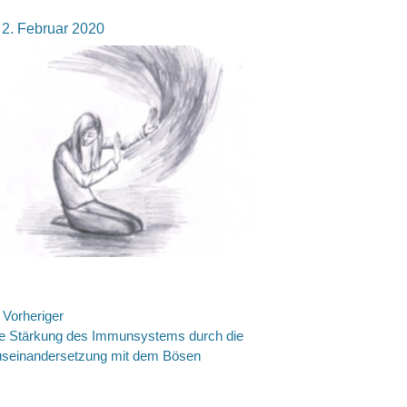
osted
2. Februar 2020
n
eitragsnavigation
Vorheriger
rheriger
e Stärkung des Immunsystems durch die
itrag:
seinandersetzung mit dem Bösen