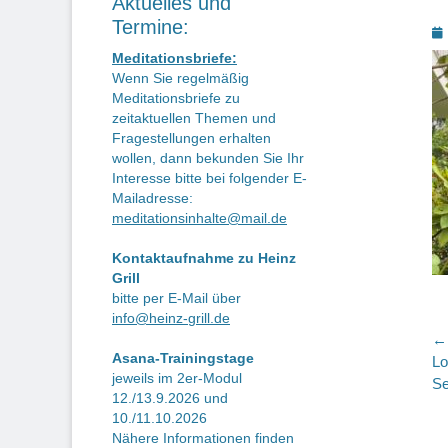
Aktuelles und
Termine:
P
o
Meditationsbriefe:
Wenn Sie regelmäßig
Meditationsbriefe zu
zeitaktuellen Themen und
Fragestellungen erhalten
wollen, dann bekunden Sie Ihr
Interesse bitte bei folgender E-
Mailadresse:
meditationsinhalte@mail.de
Kontaktaufnahme zu Heinz
Grill
bitte per E-Mail über
info@heinz-grill.de
B
← 
Asana-Trainingstage
Vo
Lo
jeweils im 2er-Modul
Be
Se
12./13.9.2026 und
10./11.10.2026
Nähere Informationen finden