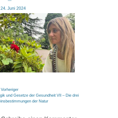
osted
24. Juni 2024
n
eitragsnavigation
Vorheriger
rheriger
gik und Gesetze der Gesundheit VII – Die drei
itrag:
insbestimmungen der Natur