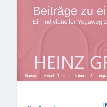
Beiträge zu 
Ein individueller Yogaweg z
Primäres Menü
Zum
Startseite
Aktuelle Themen
Videos
Schulung
Inhalt
springen
I