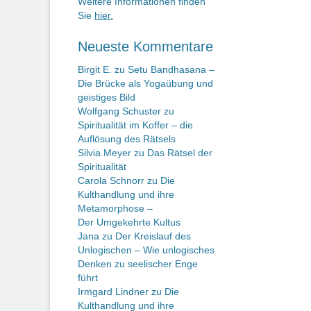
Weitere Informationen finden
Sie
hier.
Neueste Kommentare
Birgit E.
zu
Setu Bandhasana –
Die Brücke als Yogaübung und
geistiges Bild
Wolfgang Schuster
zu
Spiritualität im Koffer – die
Auflösung des Rätsels
Silvia Meyer
zu
Das Rätsel der
Spiritualität
Carola Schnorr
zu
Die
Kulthandlung und ihre
Metamorphose –
Der Umgekehrte Kultus
Jana
zu
Der Kreislauf des
Unlogischen – Wie unlogisches
Denken zu seelischer Enge
führt
Irmgard Lindner
zu
Die
Kulthandlung und ihre