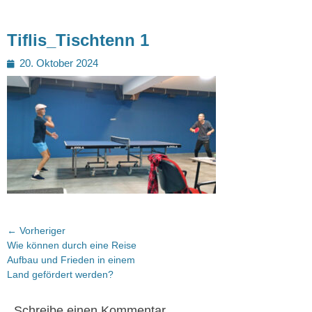
Tiflis_Tischtenn 1
Posted
20. Oktober 2024
on
Beitragsnavigation
← Vorheriger
Vorheriger
Wie können durch eine Reise
Beitrag:
Aufbau und Frieden in einem
Land gefördert werden?
Schreibe einen Kommentar