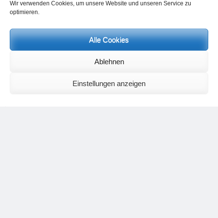
Wir verwenden Cookies, um unsere Website und unseren Service zu
Mitreisenden schließlich wissen. Äther wäre geschaffen,
optimieren.
sichtbar beispielsweise in der Lichtqualität, meinte Heinz
Grill, ein Aufbau, der etwa eine Woche lang bemerkbar
Alle Cookies
bleiben würde. Das, was geistig für das Land geschaffen
wurde, sei jedoch ein bleibender Wert.
Ablehnen
Ziel der Reise war, die tragenden Lebenskräfte, den „Äther“,
zu stärken und aufzubauen. Der Aufbau von Äther wirkt
Einstellungen anzeigen
dadurch, dass ein kosmisches Element in die Erde
hereingeführt wird, ausgleichend, regenerierend, befriedend
und erhebend.
Mit dieser Reise ist für mich gleichzeitig auch ein Ideal
entstanden, wo die eigene Arbeit ansetzen kann, wie
Wahrnehmung und Kriterien zur Beurteilung dieser Arbeit zu
entwickeln sind und wie das Zusammenwirken von
spiritueller Kapazität von Heinz Grill mit der kleinen
achtköpfigen Reisegruppe zu einem gemeinsamen Ziel
führen können.