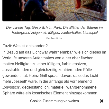
Der zweite Tag: Gespräch im Park. Die Blätter der Bäume im
Hintergrund zeigen ein fülliges, zauberhaftes Lichtspiel
Foto: Bernd Lindner
Fazit: Was ist entstanden?
In Bezug auf das Licht war wahrnehmbar, wie sich dieses im
Verlaufe unseres Aufenthaltes von einer eher flachen,
matten Helligkeit zu einer fülligen, farbintensiven,
ausstrahlenden und gleichzeitig zentrierenden Fülle
gewandelt hat. Heinz Grill sprach davon, dass das Licht
mehr „beseelt“ wäre. In die anfangs als vornehmend
„physisch“, gegenständlich, materiell wahrgenommene
Sphäre wäre ein kosmisches Element hinzugekommen.
Cookie-Zustimmung verwalten
Was ist nun die Einschätzung von Heinz Grill im Rückblick
auf die Arbeit und Zielsetzung der Reise, wollten wir