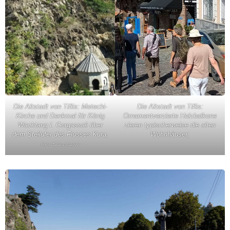
Die Altstadt von Tiflis: Metechi-
Die Altstadt von Tiflis:
Kirche und Denkmal für König
Ornamentverzierte Holzbalkone
Wachtang I. Gorgassali über
zieren typischerweise die alten
dem Steilufer des Flusses Kura,
Wohnhäuser;
Fotos: Tatjana Mazover